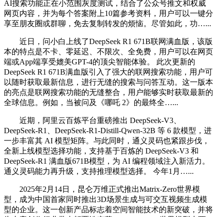
AI搜索功能正在小范围灰度测试，结合了公众号推文和权威
网页内容，并为每个答案附上10篇参考资料，用户可以一键分
享至朋友圈或群聊，免去复制转发的烦恼。尽管如此，功…...
近日，问小白上线了DeepSeek R1 671B联网满血版，该版
本的特点是不卡、零延迟、不限次、全免费，用户可以在网页
端或App端享受媲美GPT-4的顶尖智能体验。 此次更新的
DeepSeek R1 671B满血版引入了强大的联网搜索功能，用户可
以随时获取最新信息，进行无缝的搜索与问答互动。这一版本
的亮点是联网搜索功能的无缝整合，用户能够实时获取最新的
全球信息。例如，当被问及《哪吒 2》的最终全…...
近期，阿里云百炼平台重磅推出 DeepSeek-V3、
DeepSeek-R1、DeepSeek-R1-Distill-Qwen-32B 等 6 款模型，进
一步丰富其 AI 模型矩阵。与此同时，通义灵码也紧跟步伐，
全新上线模型选择功能，支持基于百炼的 DeepSeek-V3 和
DeepSeek-R1 满血版671B模型，为 AI 编程领域注入新活力。
通义灵码能力再升级，支持推理模型选择。 今年1月…...
2025年2月14日，昆仑万维正式推出Matrix-Zero世界模
型，成为中国首家同时推出3D场景生成与可交互视频生成模
型的企业。这一创新产品标志着空间智能技术的新突破，并将