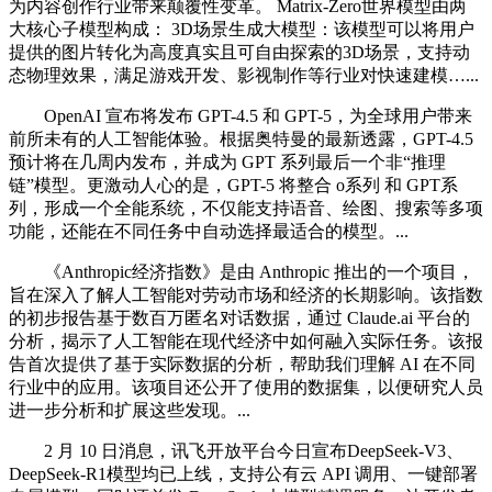
为内容创作行业带来颠覆性变革。 Matrix-Zero世界模型由两
大核心子模型构成： 3D场景生成大模型：该模型可以将用户
提供的图片转化为高度真实且可自由探索的3D场景，支持动
态物理效果，满足游戏开发、影视制作等行业对快速建模…...
OpenAI 宣布将发布 GPT-4.5 和 GPT-5，为全球用户带来
前所未有的人工智能体验。根据奥特曼的最新透露，GPT-4.5
预计将在几周内发布，并成为 GPT 系列最后一个非“推理
链”模型。更激动人心的是，GPT-5 将整合 o系列 和 GPT系
列，形成一个全能系统，不仅能支持语音、绘图、搜索等多项
功能，还能在不同任务中自动选择最适合的模型。...
《Anthropic经济指数》是由 Anthropic 推出的一个项目，
旨在深入了解人工智能对劳动市场和经济的长期影响。该指数
的初步报告基于数百万匿名对话数据，通过 Claude.ai 平台的
分析，揭示了人工智能在现代经济中如何融入实际任务。该报
告首次提供了基于实际数据的分析，帮助我们理解 AI 在不同
行业中的应用。该项目还公开了使用的数据集，以便研究人员
进一步分析和扩展这些发现。...
2 月 10 日消息，讯飞开放平台今日宣布DeepSeek-V3、
DeepSeek-R1模型均已上线，支持公有云 API 调用、一键部署