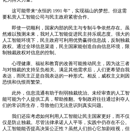
这可能带来“永恒的 1991 年”，实现福山的梦想。但这需
要私营人工智能公司与民主政府紧密合作。
即使一切顺利，国家内部的民主与专制斗争依然存在。虽
然难以预测未来，我对人工智能促进民主持乐观态度。强大的
人工智能环境下，民主政府可利用优势赢得信息战，反制独裁
政权。通过全球信息渠道，民主国家能创造自由信息环境，限
制独裁政权对信息的控制。
心理健康、福祉和教育的改善可能推动民主，因为这三者
与对独裁的支持呈负相关。满足其他需求后，人们更希望自我
表达，而民主正是自我表达的一种形式。相反，威权主义则因
恐惧和仇恨而繁荣。
此外，信息流通有助于削弱独裁统治。未经审查的人工智
能可能为个人提供工具，帮助推翻。专制政府往往通过剥夺人
们的常识而生存，导致他们无法意识到真实问题。
我们还应考虑如何利用人工智能让民主国家更好，而不仅
仅是防止独裁。尽管法律承诺人人平等，实践中仍存在不公。
人工智能能否提高决策公正性？虽然人们担心它加剧歧视，但