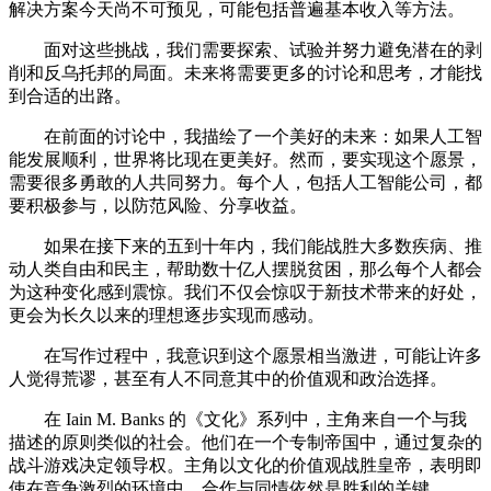
解决方案今天尚不可预见，可能包括普遍基本收入等方法。
面对这些挑战，我们需要探索、试验并努力避免潜在的剥
削和反乌托邦的局面。未来将需要更多的讨论和思考，才能找
到合适的出路。
在前面的讨论中，我描绘了一个美好的未来：如果人工智
能发展顺利，世界将比现在更美好。然而，要实现这个愿景，
需要很多勇敢的人共同努力。每个人，包括人工智能公司，都
要积极参与，以防范风险、分享收益。
如果在接下来的五到十年内，我们能战胜大多数疾病、推
动人类自由和民主，帮助数十亿人摆脱贫困，那么每个人都会
为这种变化感到震惊。我们不仅会惊叹于新技术带来的好处，
更会为长久以来的理想逐步实现而感动。
在写作过程中，我意识到这个愿景相当激进，可能让许多
人觉得荒谬，甚至有人不同意其中的价值观和政治选择。
在 Iain M. Banks 的《文化》系列中，主角来自一个与我
描述的原则类似的社会。他们在一个专制帝国中，通过复杂的
战斗游戏决定领导权。主角以文化的价值观战胜皇帝，表明即
使在竞争激烈的环境中，合作与同情依然是胜利的关键。