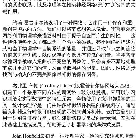
间的紧密联系，以及物理学在推动神经网络研究中所发挥的关
键作用。
约翰·霍普菲尔德发明了一种网络，它使用一种保存和重
新创建模式的方法。我们可以将节点想象成像素。霍普菲尔德
网络利用物理学来描述材料由于原子自旋而产生的特性——这
种特性使每个原子都成为一个微小的磁铁。整个网络的描述方
式相当于物理学中自旋系统的能量，并通过寻找节点之间连接
的值来进行训练，以便保存的图像具有较低的能量。当霍普菲
尔德网络被输入扭曲或不完整的图像时，它会有条不紊地处理
节点并更新它们的值，从而降低网络的能量。因此，网络逐步
找到与输入的不完美图像最相似的保存图像。
杰弗里·辛顿 (Geoffrey Hinton)以霍普菲尔德网络为基础，
创建了一个采用不同方法的新网络：玻尔兹曼机。它可以学习
识别给定类型数据中的特征元素。辛顿使用了统计物理学的工
具，统计物理学是一门由许多相似组件构建的系统科学。通过
输入机器运行时很可能出现的示例来训练机器。玻尔兹曼机可
用于对图像进行分类，或创建训练模式类型的新示例。辛顿在
此基础上继续发展，帮助开启了机器学习的爆炸式发展。
John Hopfield最初是一位物理学家，他的研究领域包括量