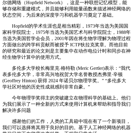
尔德网络（Hopfield Network），这是一种联想记忆模型，能
够存储和重建模式，并且能够利用能量函数来描述神经网络的
状态空间，为后来的深度学习和机器学习奠定了基础。
Hopfield的学术生涯也是相当精彩，1973年当选为美国国
家科学院院士，1975年当选为美国艺术与科学院院士，1988年
当选为美国哲学会会员，2001年因在将生物学理解为物理过程
方面做出的跨学科贡献而被授予 ICTP狄拉克奖章。而他目前
的研究和最近的论文则是主要集中在动作电位计时和同步在神
经生物学计算中的使用方式。
多伦多大学校长梅里克·格特勒 (Meric Gertler)表示：“我代
表多伦多大学，非常高兴地祝贺大学名誉教授杰弗里·辛顿
(Geoffrey Hinton) 获得 2024 年诺贝尔物理学奖。” “多伦多大
学社区对他的历史性成就感到非常自豪。”
今年物理学奖得主的突破建立在物理科学的基础上。他们
为我们展示了一种全新的方式来使用计算机来帮助和指导我们
解决许多问题
感谢他们的工作，人类的工具箱中现在有了一个新项目，
我们可以选择将其用于良好的目的。基于人工神经网络的机器