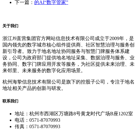
下一篇：
的AI“数字管家”
关于我们
浙江J9直营集团官方网站信息技术有限公司成立于2009年，是
国内领先的数字城市核心组件提供商、社区智慧治理与服务创
新引导者。致力于地名地址协同服务与智慧门牌服务体系建
设，公司为政府部门提供地名地址采集、数据治理与服务、业
务协同、数字门牌应用开发等服务，为社区提供未来治理、未
来邻里、未来服务的数字化应用场景。
杭州海挚信息技术有限公司是旗下的控股子公司，专注于地名
地址相关产品的创新与研发。
联系我们
地址：杭州市西湖区万塘路8号黄龙时代广场B座1202室
电话：0571-87070993
传真：0571-87070993