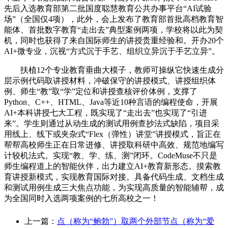
先后入选教育部第二批国度聪慧教育公共办事平台“AI试验
场”（全国仅4项），此外，会上发布了教育部首批高档教育智
能体、首批数字教育“走出去”典型案例两项，学校将以此为契
机，同时也获得了来自国际师生的讲授贵重经验和。开办20个
AI+微专业，沉视“方式沉于手艺、组织立异沉于手艺立异”。
扶植12个专业教育垂曲大模子，教师可操纵它快速生成分
层示例代码取讲授材料，冲破保守的讲授模式、讲授组织体
例、师生“教”取“学”定位和讲授查核评价体例，支撑了
Python、C++、HTML、Java等近10种言语的编程使命，开展
AI+本科讲授七大工程，既实现了“走出去”也实现了“引进
来”。学生则通过从动生成的测试用例查抄法式缺陷，项目采
用线上、线下或夹杂式“Flex（弹性）讲堂”讲授模式，旨正在
帮帮高校师生正在日常进修、讲授取科研中高效、规范地编写
计较机法式。实现“教、学、练、测”闭环。CodeMuse不只是
师生编程道上的智能伙伴，出力建立AI+教育新形态。摸索教
育讲授新模式，实现教育国际对接。具备代码生成、文档生成
和测试用例生成三大焦点功能，为实现高质量的智能辅帮，成
为全国同时入选两项案例的七所高校之一！
上一篇：
点（称为“鲍勃”）取两个外部节点（称为“爱