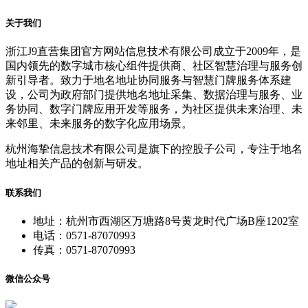
关于我们
浙江J9直营集团官方网站信息技术有限公司成立于2009年，是
国内领先的数字城市核心组件提供商、社区智慧治理与服务创
新引导者。致力于地名地址协同服务与智慧门牌服务体系建
设，公司为政府部门提供地名地址采集、数据治理与服务、业
务协同、数字门牌应用开发等服务，为社区提供未来治理、未
来邻里、未来服务的数字化应用场景。
杭州海挚信息技术有限公司是旗下的控股子公司，专注于地名
地址相关产品的创新与研发。
联系我们
地址：杭州市西湖区万塘路8号黄龙时代广场B座1202室
电话：0571-87070993
传真：0571-87070993
微信公众号