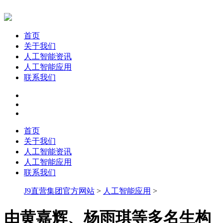
首页
关于我们
人工智能资讯
人工智能应用
联系我们
首页
关于我们
人工智能资讯
人工智能应用
联系我们
J9直营集团官方网站
>
人工智能应用
>
由黄嘉辉、杨雨琪等多名生构