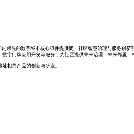
，是国内领先的数字城市核心组件提供商、社区智慧治理与服务创
、数字门牌应用开发等服务，为社区提供未来治理、未来邻里、
地址相关产品的创新与研发。