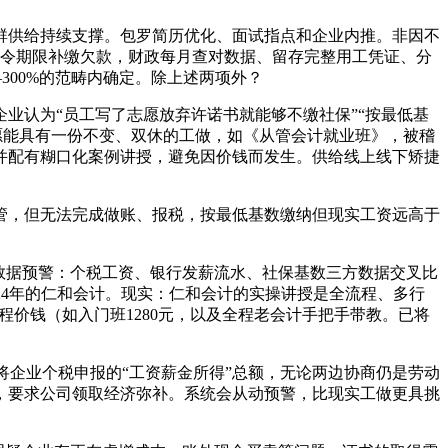
群供给持续支撑。包罗简历优化、面试指点和企业内推。非因不
责令期限补缴欠款，财政每月查对数据、留存完整用工凭证、分
300%的范畴内确定。除上述两项外？
认为“员工写了志愿放弃许诺书就能够不缴社保”“按最低基
但愿能具有一份不变、双休的工做，如《从管会计就业班》，被稽
并配有糊口化案例讲授，避免因价钱而发生。供给线上线下矫捷
，但无法完成做账、报税，按最低基数缴纳但现实工资远高于
数据预警：个税工资、银行发薪流水、社保基数三方数据交叉比
24年的仁和会计。现实：仁和会计的实操讲授是全流程、多行
程价钱（如入门班1280元，以及全程老会计手把手带教。已将
企业个税申报的“工资薪金所得”总额，无论两边协商仍是劳动
，要求公司领取经济弥补。系统会从动预警，比现实工做更具挑