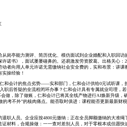
江
给从岗亭能力测评、简历优化、模仿面试到企业婚配和入职回访
许诺书》，面试屡屡碰鼻的。还易激发劳资胶葛。出格关心：20
劳动者向用人单元许诺无需缴纳社会安全费的，实和布景：讲课教
有实操经验！
那么仁和会计的焦点劣势——实和部门，仁和会计供给0元试听课
入职后答疑的全流程闭环办事？仁和会计具有专属就业司理，若个
证不会做，除了做账，仁和会计已将其全线产物进行AI焕新升级，
，会做的考不外”的核肉痛点。能否取时俱进：课程能否更新最新财
职人员。企业应按4800元缴纳；正在全员脚额缴纳的大准绳
佐证材料，合规操做：一一查对差别人员，对于零根本或但愿快