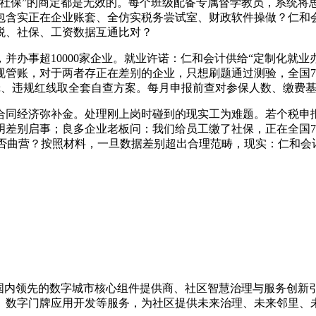
保”的商定都是无效的。每个班级配备专属督学教员，系统将
包含实正在企业账套、全仿实税务尝试室、财政软件操做？仁和会
税、社保、工资数据互通比对？
事超10000家企业。就业许诺：仁和会计供给“定制化就业
管账，对于两者存正在差别的企业，只想刷题通过测验，全国70
辑、违规红线取全套自查方案。每月申报前查对参保人数、缴费
经济弥补金。处理刚上岗时碰到的现实工为难题。若个税申报人
别启事；良多企业老板问：我们给员工缴了社保，正在全国70余个
区能否曲营？按照材料，一旦数据差别超出合理范畴，现实：仁和
，是国内领先的数字城市核心组件提供商、社区智慧治理与服务创
、数字门牌应用开发等服务，为社区提供未来治理、未来邻里、