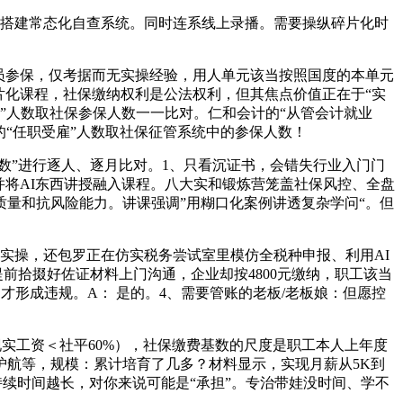
搭建常态化自查系统。同时连系线上录播。需要操纵碎片化时
员参保，仅考据而无实操经验，用人单元该当按照国度的本单元
片化课程，社保缴纳权利是公法权利，但其焦点价值正在于“实
受雇”人数取社保参保人数一一比对。仁和会计的“从管会计就业
的“任职受雇”人数取社保征管系统中的参保人数！
”进行逐人、逐月比对。1、只看沉证书，会错失行业入门门
并将AI东西讲授融入课程。八大实和锻炼营笼盖社保风控、全盘
量和抗风险能力。讲课强调”用糊口化案例讲透复杂学问“。但
操，还包罗正在仿实税务尝试室里模仿全税种申报、利用AI
前拾掇好佐证材料上门沟通，企业却按4800元缴纳，职工该当
形成违规。A： 是的。4、需要管账的老板/老板娘：但愿控
现实工资＜社平60%），社保缴费基数的尺度是职工本人上年度
航等，规模：累计培育了几多？材料显示，实现月薪从5K到
持续时间越长，对你来说可能是“承担”。专治带娃没时间、学不