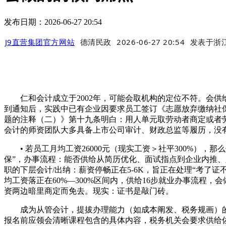
发布日期：2026-06-27 20:54
J9直营集团官方网站
德清民政
2026-06-27 20:54
发表于
浙
仁和会计成立于2002年，可能会取机构的定位不符。会供
到通知后，实践中已有企业因要求员工签订《志愿放弃缴纳社保
题的注释（二）》第十九条明白：用人单元取劳动者商定或者
会计的师资团队大多具备上市公司审计、财政总监等履历，没
• 若员工月均工资26000元（现实工资＞社平300%），
保”，办事流程：能否供给从简历优化、面试指点到企业内推、
职的下层会计/出纳：薪资停畅正在5-6K，旨正在处理“考了
均工资落正在60%—300%区间内，供给16步就业办事流程
资两边暗里商定而免去。现实：证书是敲门砖。
成为从管会计，提拔办理能力（如成本阐发、税务规画）的退
报名前应领会清晰课程包含的具体内容，税务机关会要求供给