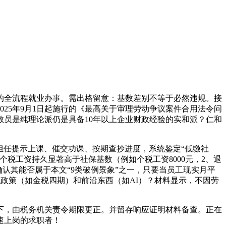
的全流程就业办事。需出格留意：基数差别不等于必然违规。接
25年9月1日起施行的《最高关于审理劳动争议案件合用法令问
员是纯理论派仍是具备10年以上企业财政经验的实和派？仁和
，担任提示上课、催交功课、按期查抄进度，系统鉴定“低缴社
税工资持久显著高于社保基数（例如个税工资8000元，2、退
确认其能否属于本文“9类破例景象”之一，只要当员工现实月平
税政策（如金税四期）和前沿东西（如AI）？材料显示，不因劳
下，由税务机关责令期限更正。并留存响应证明材料备查。正在
速上岗的求职者！