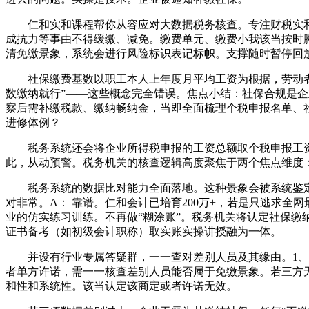
仁和实和课程帮你从容应对大数据税务核查。专注财税实和培
成抗力等事由不得缓缴、减免。缴费单元、缴费小我该当按时脚
清免缴景象，系统会进行风险标识表记标帜。支撑随时暂停回放，
社保缴费基数以职工本人上年度月平均工资为根据，劳动者有
数缴纳就行”——这些概念完全错误。焦点小结：社保合规是企
察后需补缴税款、缴纳畅纳金，当即全面梳理个税申报名单、
进修体例？
税务系统还会将企业所得税申报的工资总额取个税申报工资
此，从动预警。税务机关的核查逻辑高度聚焦于两个焦点维度
税务系统的数据比对能力全面落地。这种景象会被系统鉴定为
对非常。A： 靠谱。仁和会计已培育200万+，若是只逃求
业的仿实练习训练。不再做“糊涂账”。税务机关将认定社保缴
证书备考（如初级会计职称）取实账实操讲授融为一体。
并设有行业专属答疑群，一一查对差别人员及其缘由。1、零
者单方许诺，需一一核查差别人员能否属于免缴景象。若三方
和性和系统性。该当认定该商定或者许诺无效。