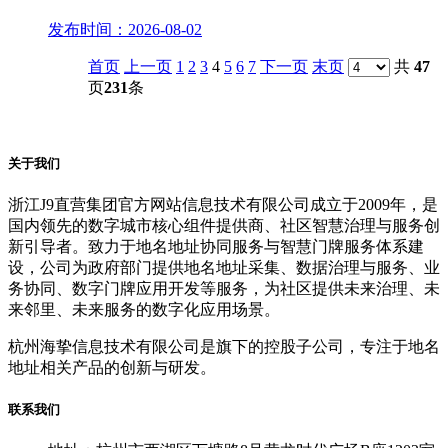
发布时间：2026-08-02
首页
上一页
1
2
3
4
5
6
7
下一页
末页
共
47
页
231
条
关于我们
浙江J9直营集团官方网站信息技术有限公司成立于2009年，是
国内领先的数字城市核心组件提供商、社区智慧治理与服务创
新引导者。致力于地名地址协同服务与智慧门牌服务体系建
设，公司为政府部门提供地名地址采集、数据治理与服务、业
务协同、数字门牌应用开发等服务，为社区提供未来治理、未
来邻里、未来服务的数字化应用场景。
杭州海挚信息技术有限公司是旗下的控股子公司，专注于地名
地址相关产品的创新与研发。
联系我们