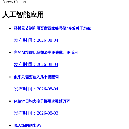
News Center
人工智能应用
孙哲元节制利用百度百家账号侃”多篇关于纯碱
发布时间：2026-08-04
它的AI功能比我想象中更先辈、更适用
发布时间：2026-08-04
似乎只需要输入几个提醒词
发布时间：2026-08-04
体估计日均大模子挪用次数过万万
发布时间：2026-08-03
晚入场的纳米Wo