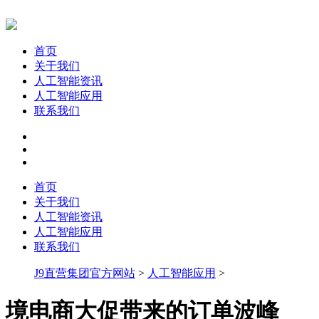
首页
关于我们
人工智能资讯
人工智能应用
联系我们
首页
关于我们
人工智能资讯
人工智能应用
联系我们
J9直营集团官方网站
>
人工智能应用
>
境电商大促带来的订单波峰