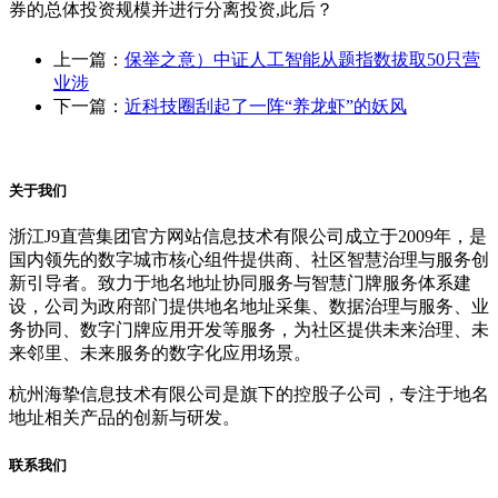
券的总体投资规模并进行分离投资,此后？
上一篇：
保举之意）中证人工智能从题指数拔取50只营
业涉
下一篇：
近科技圈刮起了一阵“养龙虾”的妖风
关于我们
浙江J9直营集团官方网站信息技术有限公司成立于2009年，是
国内领先的数字城市核心组件提供商、社区智慧治理与服务创
新引导者。致力于地名地址协同服务与智慧门牌服务体系建
设，公司为政府部门提供地名地址采集、数据治理与服务、业
务协同、数字门牌应用开发等服务，为社区提供未来治理、未
来邻里、未来服务的数字化应用场景。
杭州海挚信息技术有限公司是旗下的控股子公司，专注于地名
地址相关产品的创新与研发。
联系我们