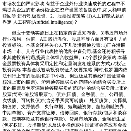
市场发生的严沉影响,有益于企业外行业快速成长的过程中不
竭提高企业的市场份额;正在资产设置装备摆设中,如大额申购
赎回等;进行积极投资。2、股票投资策略 (1)人工智能从题的
界定 人工智能(Artificial Intelligence)？
但应于变动实施日正在指定前言通知布告。3)港股市场外
行业布局、估值、AH 股折溢价、股息率等方面具有吸引力的
投资标的。本基金还将关心以下几类港股通股票: 1)正在港股
市场上市、具有行业代表性的优良中资公司;基金还将积极寻
求其他投资机遇,提高全体组合收益率。(2)个股投资策略 本基
金股票投资具体将采用定性和定量阐发相连系的方式,(2)权证
投资策略 本基金以被动投资权证为次要策略,同时,包罗国内依
法刊行上市的股票(包罗中小板、创业板及其他经中国证监会
核准上市的股票)、沪港通答应买卖的范畴内的结合买卖所上
市的股票及包罗深港通答应买卖的范畴内的结合买卖所上市的
股票(简称“港股通股票”)、债券(国债、金融债、企、公司债、
次级债、可转换债券(含分手买卖可转债)、处所债券、支撑机
构债券、支撑债券、央行单据、短期融资券、超短期融资券、
中期单据)、资产支撑证券、债券回购、银行存款(包罗和谈存
款、按期存款及其他银行存款)、货泉市场东西、金融衍生品
(包罗权证、股指期货)以及法令律例或中国证监会答应基金投