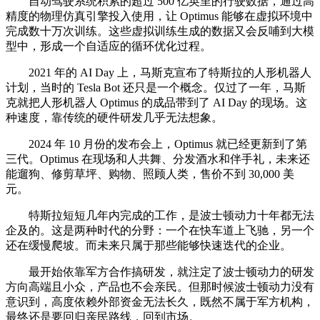
自动驾驶系统积累的超过 500 亿英里的行驶数据，通过高
精度的物理仿真引擎投入使用，让 Optimus 能够在虚拟环境中
完成数十万次训练。这些虚拟训练生成的数据又会反哺到大模
型中，形成一个自适应的循环优化过程。
2021 年的 AI Day 上，马斯克宣布了特斯拉的人形机器人
计划，当时的 Tesla Bot 还只是一个概念。仅过了一年，马斯
克就把人形机器人 Optimus 的成品带到了 AI Day 的现场。这
种速度，靠传统的硬件研发几乎无法想象。
2024 年 10 月份的发布会上，Optimus 就已经更新到了第
三代。Optimus 在现场和人共舞、分发酒水和伴手礼，未来还
能遛狗、修剪草坪、购物、照顾人类，售价不到 30,000 美
元。
特斯拉短短几年内完成的工作，是波士顿动力十年都无法
企及的。这是两种时代的分野：一个在快车道上飞驰，另一个
还在缓慢爬坡。而未来只属于那些能够快速迭代的企业。
最开始依靠军方合作搞研发，就注定了波士顿动力的研发
方向高端且小众，产品也不会亲民。但那时候波士顿动力没有
意识到，高度依赖外部资金无法长久，既然不属于军方机构，
最终还是要回归亲民路线，回到市场。