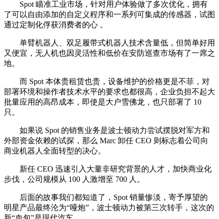
Spot 瞄准工业市场，针对用户体验做了多次优化，拥有
了可以自由添加的自定义程序和一系列可集成的传感器，试图
通过定制化俘获消费者的心 。
单臂机器人、双足履带式机器人技术含量低，但简单好用
又便宜，无人机也因灵活性和低价在安防巡查市场有了一席之
地。
而 Spot 本体贵租赁也贵，设备维护的价格更是不菲，对
部署环境和操作者技术水平的要求也都很高，企业负担不起大
批量应用的高昂成本，即使是大户雪佛龙，也只部署了 10
只。
如果说 Spot 的销售业务是波士顿动力尝试摆脱对军方和
外部资金依赖的试探，那么 Marc 卸任 CEO 则标志着公司向
商业机器人全面转型的决心。
新任 CEO 迅速引入大量非研究背景的人才，加快商业化
步伐，公司规模从 100 人激增至 700 人。
后面的故事我们都知道了，Spot 销量惨淡，寄予厚望的
明星产品最终沦为“哑炮”，波士顿动力被第三次转手，这次的
新“血包”是现代汽车。