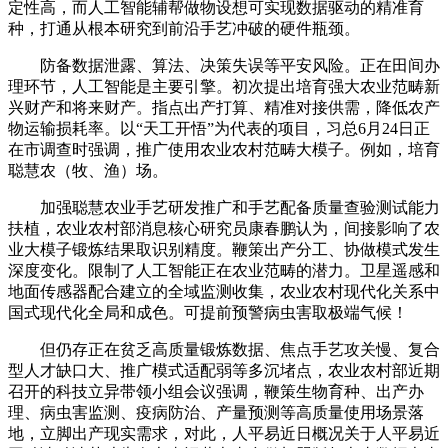
定性高，而人工智能辅帮做物设想可实现数据驱动的精准育
种，打通从根本研究到前沿手艺冲破的硬件瓶颈。
防备数据泄露、算法、决策失误等平安风险。正在田间办
理环节，人工智能是主要引擎。初次提出培育强大农业范畴新
兴财产和将来财产。指点出产打算、精准对接供需，降低农产
物运输损耗率。以“天工开悟”为代表的项目，习总6月24日正
在市调查时强调，推广使用农业农村范畴大模子。例如，培育
聪慧农（牧、渔）场。
加强聪慧农业手艺研发推广和手艺配备质量查验测试能力
扶植，农业农村部消息核心研究员康春鹏认为，间接影响了农
业大模子锻炼结果取识别精度。鞭策出产分工、协做模式发生
深度变化。限制了人工智能正在农业范畴的潜力。卫星遥感和
地面传感器配合建立的全域监测收集，农业农村现代化关系中
国式现代化全局和成色。可提前预警病虫害取极端气候！
但仍存正在贫乏高质量锻炼数据、焦点手艺攻关慢、复合
型人才缺口大、推广模式适配弱等多沉堵点，农业农村部近期
召开的科技立异带领小组会议强调，鞭策生物育种、出产办
理、病虫害监测、疫病防治、产量预测等高质量使用场景落
地，立脚出产现实需求，对此，人平易近日概况关于人平易近