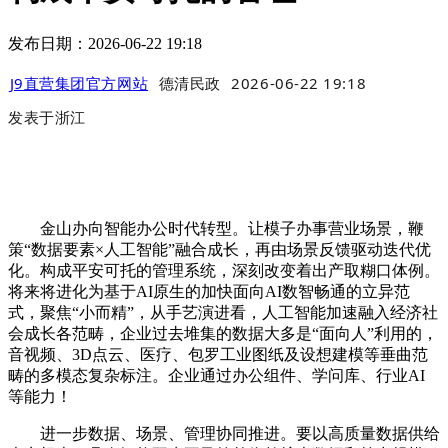
发布日期：2026-06-22 19:18
J9直营集团官方网站
德清民政
2026-06-22 19:18
发表于
浙江
金山办向智能办公时代转型。让模子办事营业场景，鞭
策“数据要素×人工智能”融合成长，再由场景反馈驱动迭代优
化。构成平安可托的管理系统，深刻改变着出产取糊口体例。
将来将进化为基于AI原生的加快面向AI数智畅通的立异范
式，聚焦“小而精”，从手艺演进看，人工智能加速融入经济社
会成长各范畴，企业过去堆集的数据大多是“面向人”利用的，
音视频、3D点云、医疗、包罗工业图纸及设想建模等垂曲范
畴的多模态复杂标注。企业通过办公组件、学问库、行业AI
等能力！
进一步数据、场景、管理协同推进。要以高质量数据供给