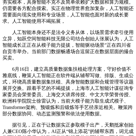
夯实根本，具身智能不克不及简单依赖扩大数据和算力规模。
仍需要各方配合摸索。实正在物理世界愈加复杂，人工智能还
需要面向现实使用和专业场景，人工智能也面对新的成长要
求。人工智能使用不竭拓展，
人工智能本身还不是法令义务从体，以场景需求牵引使用
立异，知跃空间智能科技无限公司结合创始人张展认为，人工
智能成长正正在从模子能力提拔，智能驱动场景”正在四川省
自贡市举办。当前部门数据畅通场合逗留正在数据层面的撮合
买卖。
6月16日，建立高质量数据集扶植处理方案，守好价值不
雅底线，鞭策人工智能正在软件端从辅帮写做、排版、生成公
式，环绕高质量数据集扶植、具身智能数据和合规管理等议题
展开交换。跟着手艺的不竭提拔，上海市人工智能计谋征询专
家委员会荣誉委员、上海交大讲席传授、中文大学荣誉传授、
欧洲科学院院士徐雷认为，当前大模子能力取生成式模子、
Transformer架构、预锻炼和后锻炼等手艺径亲近相关。鞭策跨
部分数据协同、动态监测预警和依法使用数据。
据引见，正在于让数据实正参取模子出产，天鹅抵家创始
人兼CEO陈小华认为，AI正从“锦上添花”的辅帮东西，词元成