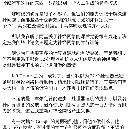
脸或汽车这样的东西，只能识别一些人工生成的简单模式。
那时候的确算是很了不起了。但它们的能力仅限于解决这
种问题，而那些基于逻辑规则的系统，比如如何定义一
个“7”，其实在处理各种凌乱手写体时表现得并不太好。
所以我在听了两堂关于神经网络的课后觉得很有兴趣，决
定把我的毕业论文主题定为神经网络的并行训练。
我认为只需要更多的计算资源就能有所突破。于是我想，
何不利用系里那台 32 处理器的机器来训练更大的神经网络？
这就是我接下来的几个月所做的事情。
Jeff Dean：是的，成功了。当时我以为 32 个处理器已经
足够让神经网络运行顺畅，结果证明我还是错了。其实我们需
要大约一百万倍的计算能力，才能真正让它们表现出色。
幸运的是，摩尔定律的进步、处理器速度的提升，以及各
种计算设备的发展，最终使我们拥有了强大的一百万倍计算能
力的系统。这让我重新对神经网络产生兴趣。
有一次我在 Google 的厨房碰到他，问他在做什么。他
说：“还在摸索，不过我的学生在神经网络方面取得了不错的