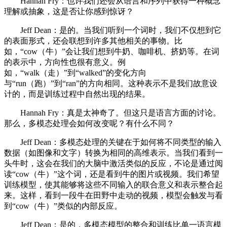
Hannah Fry：也许我们还会从语言和序列中获得一种概念
理解或抽象，这是否让你感到惊讶？
Jeff Dean：是的。当我们听到一个词时，我们不仅想到它
的表面形式，还会联想到许多其他相关的事物。比
如，“cow（牛）”会让我们想到牛奶、咖啡机、挤奶等。在词
的表示中，方向性也很有意义。例
如，“walk（走）”到“walked”的变化方向
与“run（跑）”到“ran”的方向相同。这种表示不是我们故意设
计的，而是训练过程中自然出现的结果。
Hannah Fry：真是太神奇了。但这只是语言方面的讨论。
那么，多模态处理会如何改变呢？有什么不同？
Jeff Dean：多模态处理的关键在于如何将不同类型的输入
数据（如图像和文字）转换为相同的高维表示。当我们看到一
头牛时，这会在我们的大脑中激活类似的反应，不论是通过阅
读“cow（牛）”这个词，还是看到牛的图片或视频。我们希望
训练模型，使其能够将这些不同输入的联合意义和表示整合起
来。这样，看到一段牛在田野中走动的视频，模型会触发与看
到“cow（牛）”类似的内部反应。
Jeff Dean：是的，多模态模型的整合和训练比单一语言模