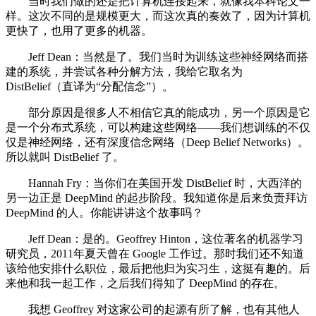
当时我们做的还是把计算机连接起来，就像我本科论文一
样。这次不同的是规模更大，而这次真的奏效了，因为计算机
更快了，也用了更多的机器。
Jeff Dean：当然是了。我们当时为训练这些神经网络而搭
建的系统，并尝试各种分解方法，我给它取名为
DistBelief（直译为“分配信念”）。
部分原因是很多人不相信它真的能成功，另一个原因是它
是一个分布式系统，可以构建这些网络——我们想训练的不仅
仅是神经网络，还有深度信念网络（Deep Belief Networks）。
所以就叫 DistBelief 了。
Hannah Fry：当你们在美国开发 DistBelief 时，大西洋的
另一边正是 DeepMind 的起步阶段。我知道你是后来负责拜访
DeepMind 的人。你能讲讲这个故事吗？
Jeff Dean：是的。Geoffrey Hinton，这位著名的机器学习
研究员，2011年夏天曾在 Google 工作过。那时我们还不知道
该给他安排什么职位，最后把他归为实习生，这挺有趣的。后
来他和我一起工作，之后我们得知了 DeepMind 的存在。
我想 Geoffrey 对这家公司的起源有所了解，也有其他人