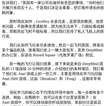
告诉我们，“英国有一家公司在做些有意思的事情。”当时他们
大概只有四五十人。于是我们决定去看看，把它视作潜在的收
购对象。
那时我在加州，Geoffrey 在多伦多，是那里的教授。他背
有问题，不能乘坐普通航班，因为他无法坐下，只能站着或躺
着。而航班起飞时不能站着，所以我们安排了私人飞机上的医
疗床。
我们从加州飞往多伦多接他，然后一起飞到英国，降落在
某个偏远机场。接着我们坐上一辆大面包车，直奔 DeepMind
的办公室，应该在 Russell Square（伦敦罗素广场）附近。
前一晚的飞行让我们很累，接下来就是来自 DeepMind 团
队的 13 场连续 20 分钟的演讲，介绍他们的各种项目。我们看
了他们在 Atari 游戏上的一些工作，主要是用强化学习玩旧版
Atari 2600 游戏，比如《Breakout》和《Pong》，这都非常有
趣。
强化学习的核心在于代理在环境中操作，每一步都有多个
选择。例如，在围棋中，你可以在多个位置放置棋子；在
Atari 游戏中，你可以移动操控杆或按按钮。奖励往往是延迟