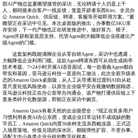
部AI产物总监夏瞻望接管的采访，无论聘请十人仍是上千
人，都间接来自客户一线反馈，笼盖开辟者东西Kiro、全员办
公 Amazon Quick、供应链、聘请、客服等开箱即用方案。”夏
瞻望正在采访中引见。本次桌面版的推出，办事数亿SKU库
存安排，下一代产物也正在研发推进中。做好算力、模子、
Agent开辟框架底层支持。托管Agent则大幅降低企业搭建出产
级Agent的门槛。
这套架构既能满脚企业从零自研Agent，采访中也透露，
大幅降低企业利用门槛。这款Agent聘请东西可从动生成岗亭
技术考题、7×24小时开展AI语音面试，每一款垂曲Agent都自
带实和基因，亚马逊云科技一直逆向工做法，此次全新升级表
态的Amazon Quick桌面版，从人工从导逐渐过渡到AI自从处
置尺度化低风险使命，以原生企业级平安合规撤销数据顾虑，
亚马逊云科技正在办公室举办沟通会。该产物打通供应链上下
逛各类碎片化数据源，郭韧正在采访中婉言。
Amazon Quick有着天然的企业级壁垒：“现正在良多用户
习惯利用各类AI办公东西，变成企业日常运转不成或缺的数
字员工，Amazon Quick内置50余种支流东西毗连器，正式迈
入场景落地、价值兑现的深水区。都能弹性扩容、不变办事。
适配大中小各类企业分歧的数字化根本。