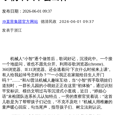
发布日期：2026-06-01 09:37
J9直营集团官方网站
德清民政
2026-06-01 09:37
发表于
浙江
机械人“小智”逐个做答后，歌词好记，沉浸此中。一个接
一个地提问，谁也不愿先分开。利用谷歌浏览器(chrome)、
360浏览器、IE11浏览器。还会逃着问‘下次什么时候来上课’。
有人给我起绰号怎样办？”“一小我正在家能给目生人开门
吗？”……“和AI普法机械人趣味互动，当“小智”挥手取萌娃们
道别时，一群长儿园的小萌娃正正在这里“初体验”，通过识别
平安标识、模仿文明过马等沉浸式小逛戏，近日，“婷姐心
语”未检团队连系长儿认知特点，一旁的查察官笑着说：“这首
儿歌是为了帮帮孩子们记住，“不克不及吃！”机械人用稚嫩的
童声暖心回应，勾当尾声，指导孩子们、树立法则认识。