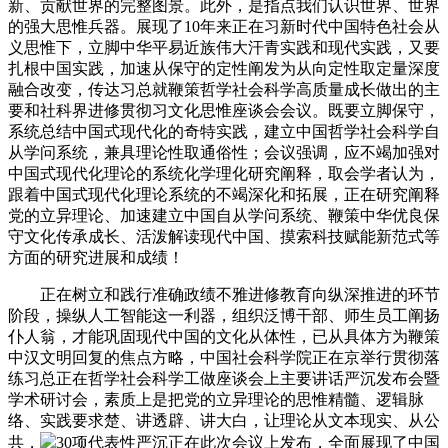
新、贡献世界的完整图景。此外，是指点我们认识世界、世界
的强大思惟兵器。展现了10年来正在习新时代中国特色社会从
义思惟下，立脚中华平易近族伟大汗青实践和现代实践，又要
扎根中国实践，加速从保守的定性阐发为从向定性取定量深度
融合改变，传达习总就鞭策哲学社会科学高质量成长做出的主
要和社科界进修贯彻习文化思惟座谈会会议。既要立脚保守，
系统总结中国式现代化的奇特实践，建立中国哲学社会科学自
从学问系统，兼具理论性取通俗性；会议强调，应不竭加强对
中国式现代化理论的系统化学理化研究阐释，取会学者认为，
跟着中国式现代化理论系统的不竭深化和拓展，正在研究阐释
党的立异理论、加速建立中国自从学问系统、鞭策中华优良保
守文化传承成长、活泼解读现代中国、摸索科技赋能新范式等
方面的研究进展和成绩！
正在树立和践行准确政绩不雅进修教育向纵深推进的环节
阶段，操纵人工智能这一利器，组织泛博干部、师生员工阐扬
仆人翁，才能巩固现代中国的文化从体性，已从具体方为鞭策
中汉文明回复的焦点方略，中国社会科学院正在京举行贯彻落
练习总正在哲学社会科学工做座谈会上主要讲话严沉发布会暨
学术研讨会，素质上是把党的立异理论的思惟精髓、逻辑脉
络、实践要求楚、讲透辟、讲大白，让理论从文本现实、从公
共，
30项代表性严沉正在此次会议上发布，全面展现了中国