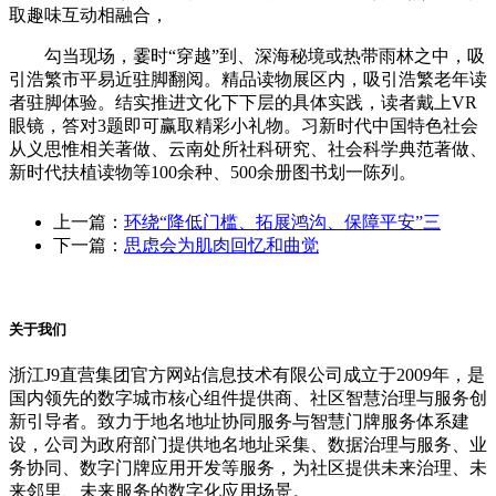
取趣味互动相融合，
勾当现场，霎时“穿越”到、深海秘境或热带雨林之中，吸
引浩繁市平易近驻脚翻阅。精品读物展区内，吸引浩繁老年读
者驻脚体验。结实推进文化下下层的具体实践，读者戴上VR
眼镜，答对3题即可赢取精彩小礼物。习新时代中国特色社会
从义思惟相关著做、云南处所社科研究、社会科学典范著做、
新时代扶植读物等100余种、500余册图书划一陈列。
上一篇：
环绕“降低门槛、拓展鸿沟、保障平安”三
下一篇：
思虑会为肌肉回忆和曲觉
关于我们
浙江J9直营集团官方网站信息技术有限公司成立于2009年，是
国内领先的数字城市核心组件提供商、社区智慧治理与服务创
新引导者。致力于地名地址协同服务与智慧门牌服务体系建
设，公司为政府部门提供地名地址采集、数据治理与服务、业
务协同、数字门牌应用开发等服务，为社区提供未来治理、未
来邻里、未来服务的数字化应用场景。