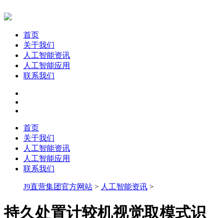
首页
关于我们
人工智能资讯
人工智能应用
联系我们
首页
关于我们
人工智能资讯
人工智能应用
联系我们
J9直营集团官方网站
>
人工智能资讯
>
持久处置计较机视觉取模式识