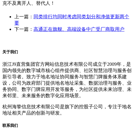
克不及离开人、替代人！
上一篇：
同类排行均同时考虑同类划分和净值更新两个
要
下一篇：
高通正在旗舰、高端设备中广受厂商取用户
关于我们
浙江J9直营集团官方网站信息技术有限公司成立于2009年，是
国内领先的数字城市核心组件提供商、社区智慧治理与服务创
新引导者。致力于地名地址协同服务与智慧门牌服务体系建
设，公司为政府部门提供地名地址采集、数据治理与服务、业
务协同、数字门牌应用开发等服务，为社区提供未来治理、未
来邻里、未来服务的数字化应用场景。
杭州海挚信息技术有限公司是旗下的控股子公司，专注于地名
地址相关产品的创新与研发。
联系我们