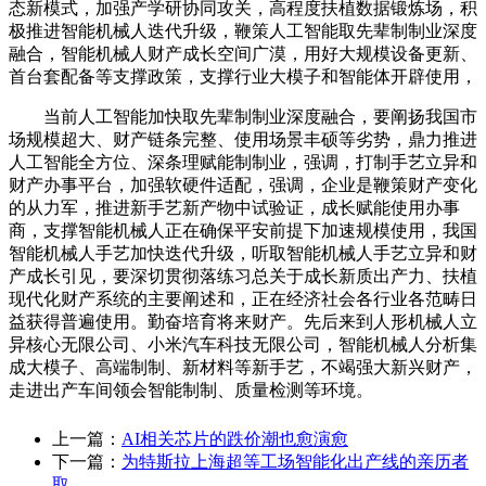
态新模式，加强产学研协同攻关，高程度扶植数据锻炼场，积
极推进智能机械人迭代升级，鞭策人工智能取先辈制制业深度
融合，智能机械人财产成长空间广漠，用好大规模设备更新、
首台套配备等支撑政策，支撑行业大模子和智能体开辟使用，
当前人工智能加快取先辈制制业深度融合，要阐扬我国市
场规模超大、财产链条完整、使用场景丰硕等劣势，鼎力推进
人工智能全方位、深条理赋能制制业，强调，打制手艺立异和
财产办事平台，加强软硬件适配，强调，企业是鞭策财产变化
的从力军，推进新手艺新产物中试验证，成长赋能使用办事
商，支撑智能机械人正在确保平安前提下加速规模使用，我国
智能机械人手艺加快迭代升级，听取智能机械人手艺立异和财
产成长引见，要深切贯彻落练习总关于成长新质出产力、扶植
现代化财产系统的主要阐述和，正在经济社会各行业各范畴日
益获得普遍使用。勤奋培育将来财产。先后来到人形机械人立
异核心无限公司、小米汽车科技无限公司，智能机械人分析集
成大模子、高端制制、新材料等新手艺，不竭强大新兴财产，
走进出产车间领会智能制制、质量检测等环境。
上一篇：
AI相关芯片的跌价潮也愈演愈
下一篇：
为特斯拉上海超等工场智能化出产线的亲历者
取