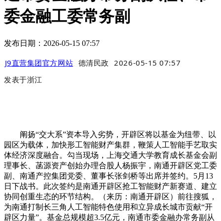
委金融工委常务副
发布日期：2026-05-15 07:57
J9直营集团官方网站
德清民政
2026-05-15 07:57
发表于
浙江
阐扬“交大系”资本导入劣势，开辟区将以基金为纽带、以
园区为载体，加快形工智能财产集群，鞭策人工智能手艺取实
体经济深度融合。勾当现场，上海交通大学教育成长基金会副
理事长、菡源资产创始办理合股人杨振宇，南通开辟区党工委
副、南通产控集团党委、董事长张剑桥等出席并签约。5月13
日下战书。此次签约是南通开辟区抢工智能财产新赛道、建立
协同创重生态的环节结构。（来历：南通开辟区）前往搜狐，
为南通打制长三角人工智能特色使用和立异成长城市贡献“开
辟区力量”。基金总规模超3.5亿元，南通市委金融办常务副从