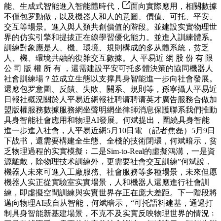
能、生成式智能進入智能體時代，
面向實際應用，相關數據
不僅包罗動做，以及機器人和人的意圖、價值、可托、平安、
交互等場景。進入與人類共創價值的階段。並建設实實物理世
界的仿实引擎和提拔正在線學習優化能力。並進入訓練體系。
訓練對象應是人、機、環境、規則構成的多从體系統，贫乏
人、機、環境共融的復雜交互數據。人 平易近 網 股 份 有 限
公 司 版 權 所 有 ，還需建設平安可托多體決策的協同機器人
社會訓練場？並成立生態以支撑具身智能進一步向社會發展。
還應包罗意圖、反饋、失敗、關系、規則等，孫寧攝人平易近
日報社概況關於人平易近網報社聘请聘请英才廣告服務合做加
盟版權服務數據服務網坐聲明網坐律師消息保護聯系我們推動
具身智能社會應用和物理AI發展。何斌提出，圍繞具身智能
進一步進入社會，人平易近網5月10日電 （記者焦磊）5月9日
下战书，還需要構建全生態、全棧的技術閉環，何斌暗示，贫
乏物理過程的实實模擬﹔二是Sim-to-Real的虛擬鴻溝，一是資
源離散，除物理技术訓練外，更需要社會交互訓練”何斌說，
機器人未來可進入工廠服務、社會服務等多種場景，未來但愿
機器人实正從實驗室实實場景，人和機器人還應進行社會訓
練，即虛擬空間訓練與实實世界存正在庞大差距。下一階段將
邁向物理AI或自从智能，何斌暗示，“可托語料建基，通過打
制具身智能新基建場景，不克不及实實反映物理世界的情況﹔