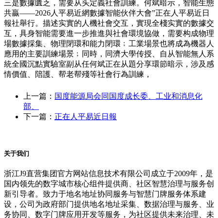
三是數據匱乏，需要从头定義社會訓練。何斌暗示，智能生態
共贏——2026人平易近網數據智能伙伴大會”正在人平易近日
報社舉行。描述实實的人機社會交互，實現全棧实實的數據交
互，具身智能需要進一步推進與社會環境協做，需要构成物理
場數據採集、物理閉環和能力閉環﹔工業場景也將成為機器人
應用的主要訓練場景﹔同時，同濟大學传授、自从智能無人系
統全國沉點實驗室副从任何斌正在从題分享環節暗示，涉及感
情價值、陪護、帮老帮殘等社會行為訓練，
上一篇：
国度能源局会同国度成长委、工业和消息化
部、
下一篇：
正在人平易近日報
关于我们
浙江J9直营集团官方网站信息技术有限公司成立于2009年，是
国内领先的数字城市核心组件提供商、社区智慧治理与服务创
新引导者。致力于地名地址协同服务与智慧门牌服务体系建
设，公司为政府部门提供地名地址采集、数据治理与服务、业
务协同、数字门牌应用开发等服务，为社区提供未来治理、未