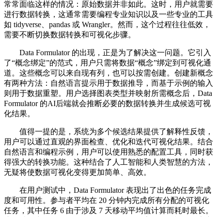
常常面临这样的情况：原始数据并非如此。这时，用户就需要
进行数据转换，这通常需要编程专业知识以及一些专业的工具
如 tidyverse、pandas 或 Wrangler。然而，这个过程往往低效，
需要不断切换数据转换和可视化步骤。
Data Formulator 的出现，正是为了解决这一问题。它引入
了“概念绑定”的范式，用户只需将数据“概念”绑定到可视化通
道。这些概念可以来自现有列，也可以按需创建。创建新概念
有两种方法：自然语言提示用于数据推导，而基于示例的输入
则用于数据重塑。用户选择图表类型并映射所需概念后，Data
Formulator 的AI后端就会推断必要的数据转换并生成候选可视
化结果。
值得一提的是，系统为多个候选结果提供了解释性反馈，
用户可以通过直观的界面检查、优化和迭代可视化结果。结合
自然语言和编程示例，用户可以使用熟悉的配置工具，同时获
得强大的转换功能。这种结合了人工智能和人类智慧的方法，
无疑将使数据可视化变得更加简单、高效。
在用户测试中，Data Formulator 表现出了出色的任务完成
度和可用性。参与者平均在 20 分钟内完成所有分配的可视化
任务，其中任务 6 由于涉及 7 天移动平均值计算而耗时最长。