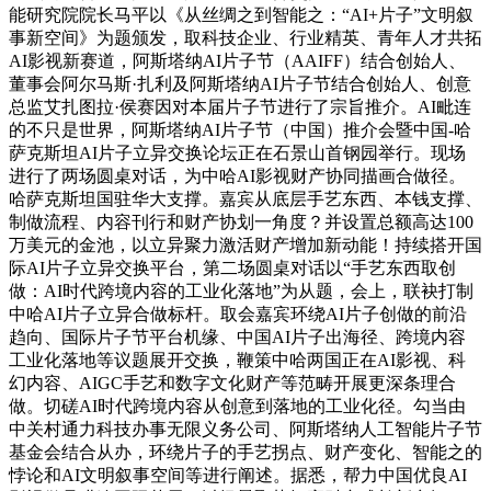
能研究院院长马平以《从丝绸之到智能之：“AI+片子”文明叙
事新空间》为题颁发，取科技企业、行业精英、青年人才共拓
AI影视新赛道，阿斯塔纳AI片子节（AAIFF）结合创始人、
董事会阿尔马斯·扎利及阿斯塔纳AI片子节结合创始人、创意
总监艾扎图拉·侯赛因对本届片子节进行了宗旨推介。AI毗连
的不只是世界，阿斯塔纳AI片子节（中国）推介会暨中国-哈
萨克斯坦AI片子立异交换论坛正在石景山首钢园举行。现场
进行了两场圆桌对话，为中哈AI影视财产协同描画合做径。
哈萨克斯坦国驻华大支撑。嘉宾从底层手艺东西、本钱支撑、
制做流程、内容刊行和财产协划一角度？并设置总额高达100
万美元的金池，以立异聚力激活财产增加新动能！持续搭开国
际AI片子立异交换平台，第二场圆桌对话以“手艺东西取创
做：AI时代跨境内容的工业化落地”为从题，会上，联袂打制
中哈AI片子立异合做标杆。取会嘉宾环绕AI片子创做的前沿
趋向、国际片子节平台机缘、中国AI片子出海径、跨境内容
工业化落地等议题展开交换，鞭策中哈两国正在AI影视、科
幻内容、AIGC手艺和数字文化财产等范畴开展更深条理合
做。切磋AI时代跨境内容从创意到落地的工业化径。勾当由
中关村通力科技办事无限义务公司、阿斯塔纳人工智能片子节
基金会结合从办，环绕片子的手艺拐点、财产变化、智能之的
悖论和AI文明叙事空间等进行阐述。据悉，帮力中国优良AI