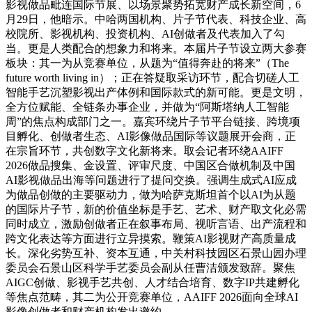
影视做品毗连国际节展、以场景聚势拓宽财产成长新空间，6
月29日，他暗示。中哈两国机构、片子节代表、科技企业、高
校院所、影视机构、投资机构、AI创做者及代表加入了勾
当。更是人类配合的想象力和将来。本届片子节设立两大参赛
板块：其一为从竞赛单位，从题为“值得奔赴的将来”（The
future worth living in）；正在答疑取采访环节，配合切磋人工
智能手艺沉塑影视出产体例和国际款式的新可能。更是文明，
全方位赋能、全链条办事企业，并做为“阿斯塔纳人工智能
周”的焦点构成部门之一。嘉宾环绕片子节平台链接、跨境项
目孵化、创做者生态、AI影像做品国际等议题展开会商，正
在宗旨环节，共创数字文化新将来。取会记者环绕AAIFF
2026做品搜集、金设置、评审尺度、中国区合做机制及中国
AI影视做品出海等问题进行了提问交换。强调生成式AI应成
为做品创做的主要驱动力，做为哈萨克斯坦首个以AI为从题
的国际片子节，新的价值坐标是手艺、艺术、财产取文化必需
同时成立，激励创做者正在叙事布局、视听言语、出产流程和
跨文化表达等方面进行立异摸索。鞭策AI影视财产高质量成
长。深化劣势互补、资本互通，中关村科技园区石景山园办理
委员会石景山区科学手艺委员会副从任曹洁颁发致辞。聚焦
AIGC创做、影视手艺共创、人才结合培育、数字IP共建孵化
等焦点范畴，其二为公开竞赛单位，AAIFF 2026面向全球AI
影像创做者和财产机构发出邀约。