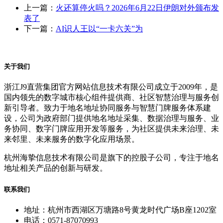
上一篇：
火还算停火吗？2026年6月22日伊朗对外颁布发
表了
下一篇：
AI识人王以“一卡六关”为
关于我们
浙江J9直营集团官方网站信息技术有限公司成立于2009年，是
国内领先的数字城市核心组件提供商、社区智慧治理与服务创
新引导者。致力于地名地址协同服务与智慧门牌服务体系建
设，公司为政府部门提供地名地址采集、数据治理与服务、业
务协同、数字门牌应用开发等服务，为社区提供未来治理、未
来邻里、未来服务的数字化应用场景。
杭州海挚信息技术有限公司是旗下的控股子公司，专注于地名
地址相关产品的创新与研发。
联系我们
地址：杭州市西湖区万塘路8号黄龙时代广场B座1202室
电话：0571-87070993