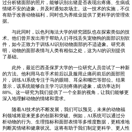
过分析猪面部的照片，能够识别出猪是否表现出疼痛、生病或
情绪不安的迹象，并及时通知农场主。这一技术的实施，不仅
有助于改善动物福利，同时也为养殖业提供了更科学的管理依
据。
与此同时，以色列海法大学的研究团队也在探索类似的技
术。他们曾开发出用于帮助人们寻找丢失宠物狗的面部识别软
件，如今正致力于训练AI识别动物面部的不适迹象。研究表
明，动物的面部表情与人类有相似之处，这为AI的识别提供
了基础。
此外，最近巴西圣保罗大学的一位研究人员尝试了一种新
的方法。他利用马在手术前后以及服用止痛药前后的面部照
片，训练AI系统专注于马的眼睛、耳朵和嘴巴等部位。结果
显示，该系统能够自主学习识别疼痛的迹象，成功率达到
88%。这一研究为我们提供了一个全新的视角，让我们能够更
深入地理解动物的情绪和需求。
随着AI技术的不断发展，我们可以预见，未来的动物福
利领域将迎来更多的创新和突破。例如，AI系统可以通过分
析动物的行为、生理指标和面部表情等多维度数据，更精准地
判断其情绪和健康状况。这将有助于我们制定更科学、更人性