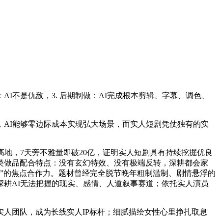
不是仇敌，3. 后期制做：AI完成根本剪辑、字幕、调色、
。
AI能够零边际成本实现弘大场景，而实人短剧凭仗独有的实
地，7天旁不雅量即破20亿，证明实人短剧具有持续挖掘优良
类做品配合特点：没有玄幻特效、没有极端反转，深耕都会家
心”的焦点合作力。题材曾经完全脱节晚年粗制滥制、剧情悬浮的
耕AI无法把握的现实、感情、人道叙事赛道；依托实人演员
人团队，成为长线实人IP标杆；细腻描绘女性心里挣扎取息