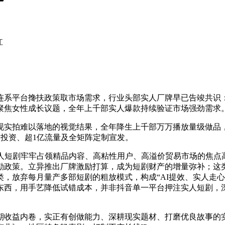
江
台搀扶政策取市场需求，行业头部实人厂牌早已告竣共识：AI
：聚焦女性成长议题，全年上千部实人爆款持续验证市场强劲需求
拍难以落地的视觉结果，全年降生上千部万万播放量级做品，
元投资、超1亿流量及全矩阵定制宣发。
短剧牢牢占领精品内容、高粘性用户、高溢价贸易市场的焦点高
励政策。立异推出厂牌激励打算，成为短剧财产的增量弥补；这
，放弃每月量产多部短剧的粗放模式，构成“AI提效、实人走
东西，用手艺降低试错成本，并非抖音单一平台押注实人短剧，深
益内卷，实正有创做能力、深耕现实题材、打磨优良故事的实