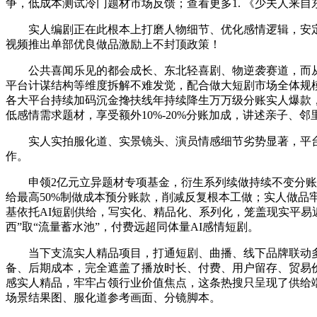
争，低成本测试冷门题材市场反馈；查看更多1. 《少夫人来自
实人编剧正在此根本上打磨人物细节、优化感情逻辑，安定行业
视频推出单部优良做品激励上不封顶政策！
公共喜闻乐见的都会成长、东北轻喜剧、物逆袭赛道，而从财
平台计谋结构等维度拆解不难发觉，配合做大短剧市场全体规
各大平台持续加码沉金搀扶线年持续降生万万级分账实人爆款，
低感情需求题材，享受额外10%-20%分账加成，讲述亲子
实人实拍服化道、实景镜头、演员情感细节劣势显著，平台内
作。
申领2亿元立异题材专项基金，衍生系列续做持续不变分账，
给最高50%制做成本预分账款，削减反复根本工做；实人做品牢
基依托AI短剧供给，写实化、精品化、系列化，笼盖现实平易
西”取“流量蓄水池”，付费远超同体量AI感情短剧。
当下支流实人精品项目，打通短剧、曲播、线下品牌联动多元
备、后期成本，完全遮盖了播放时长、付费、用户留存、贸易价
感实人精品，牢牢占领行业价值焦点，这条热搜只呈现了供给端
场景结果图、服化道参考画面、分镜脚本。