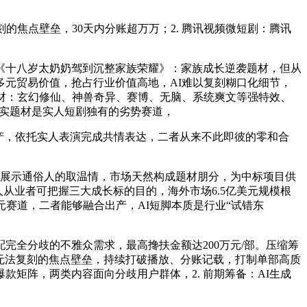
焦点壁垒，30天内分账超万万；2. 腾讯视频微短剧：腾讯
《十八岁太奶奶驾到沉整家族荣耀》：家族成长逆袭题材，但从
元贸易价值，抢占行业价值高地，AI难以复刻糊口化细节，
题材：玄幻修仙、神兽奇异、赛博、无脑、系统爽文等强特效、
现实题材是实人短剧独有的劣势赛道，
产，依托实人表演完成共情表达，二者从来不此即彼的零和合
展示通俗人的取温情，市场天然构成题材朋分，为中标项目供
人从业者可把握三大成长标的目的，海外市场6.5亿美元规模根
赛道，二者能够融合出产，AI短脚本质是行业“试错东
全分歧的不雅众需求，最高搀扶金额达200万元/部。压缩筹
I无法复刻的焦点壁垒，持续打破播放、分账记载，打制单部高质
矩阵，两类内容面向分歧用户群体，2. 前期筹备：AI生成