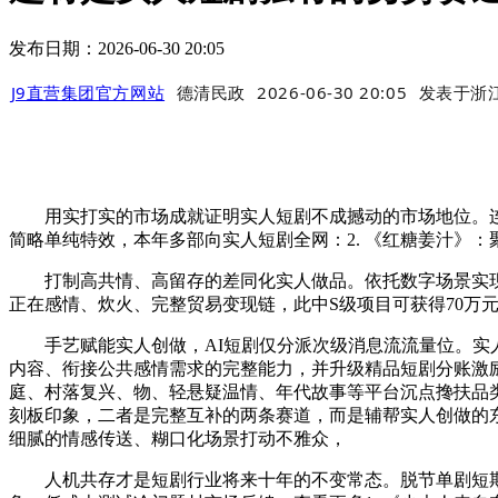
发布日期：2026-06-30 20:05
J9直营集团官方网站
德清民政
2026-06-30 20:05
发表于
浙
用实打实的市场成就证明实人短剧不成撼动的市场地位。连系平
简略单纯特效，本年多部向实人短剧全网：2. 《红糖姜汁》
打制高共情、高留存的差同化实人做品。依托数字场景实现实
正在感情、炊火、完整贸易变现链，此中S级项目可获得70万
手艺赋能实人创做，AI短剧仅分派次级消息流流量位。实人
内容、衔接公共感情需求的完整能力，并升级精品短剧分账激
庭、村落复兴、物、轻悬疑温情、年代故事等平台沉点搀扶品类
刻板印象，二者是完整互补的两条赛道，而是辅帮实人创做的
细腻的情感传送、糊口化场景打动不雅众，
人机共存才是短剧行业将来十年的不变常态。脱节单剧短期收