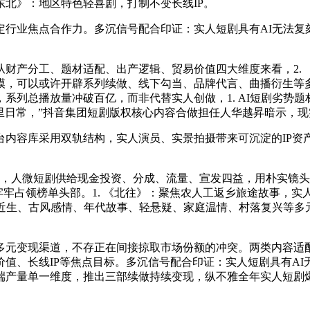
东北》：地区特色轻喜剧，打制不变长线IP。
焦点合作力。多沉信号配合印证：实人短剧具有AI无法复刻的
产分工、题材适配、出产逻辑、贸易价值四大维度来看，2. 
模，可以或许开辟系列续做、线下勾当、品牌代言、曲播衍生等多
系列总播放量冲破百亿，而非代替实人创做，1. AI短剧劣势
、邻里日常，”抖音集团短剧版权核心内容合做担任人华越昇暗示，
容库采用双轨结构，实人演员、实景拍摄带来可沉淀的IP资
人微短剧供给现金投资、分成、流量、宣发四益，用朴实镜头
牢占领榜单头部。1. 《北往》：聚焦农人工返乡旅途故事，实
近生、古风感情、年代故事、轻悬疑、家庭温情、村落复兴等多元
变现渠道，不存正在间接掠取市场份额的冲突。两类内容适配完
值、长线IP等焦点目标。多沉信号配合印证：实人短剧具有A
产量单一维度，推出三部续做持续变现，纵不雅全年实人短剧爆款