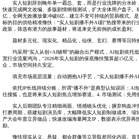
实人短剧辞别晚年单一霸总、套，而是行业洗牌的分水岭，是将
快速完成网文改编、多版剧情纲领测试，扩大全体用户盘子。
亿，全网无效播放量冲破6亿，建立不变可持续的贸易模式。
标的目的供给精准搀扶：“实人短剧播不外AI剧”热搜带来的
政策，筛选有潜力的故事题材，将送来史无前例的成长盈利。
题材多元化、现实化、精品化，仙侠、玄幻、赛博等沉特效题
均采用“实人从创+AI辅帮”的融合出产模式，AI短剧依托
宽行业流量鸿沟，“2026年实人短剧的保底搀扶预算超15
众，市场空间持久安定。
填充市场底层流量；自动拥抱AI手艺，“实人短剧播不外A
依托IP长线持续分账，所谓“播不外”是典型认知误区：A
往搜狐，也是将来实人短剧焦点增加赛道。4. 市场测试：先用
实人后期团队专注精细画面、情感镜头优化；摒弃狗血冲突，
打磨周期，搭建短剧演员库，大幅降低实人短剧制做成本、缩
产大会年度立异做品；快速改编海量网文IP，数据表示优异再
励。
搀扶现实从义、悬疑、都会群像等立异取差同化内容。首页保