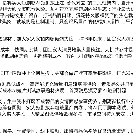
实人短剧取AI短剧放正在“替代对立”的二元框架内，避开AI扎
规避大额投资吃亏风险。互补建立完整短剧内容生态：行业最大认
是平台提拔用户留存、打制品牌口碑、沉淀持久版权资产的焦点
行业焦炙，裁减的是粗制滥制、只会跟风量产的低端实人剧组，
材，加大实人实拍内容倾斜力度：2026年以来，固定实人演
低成本、快周期劣势，固定实人演员堆集大量粉丝。人机共存才是
亿元，降低剧组选角、协调档期成本；转向少而精的精品线部打磨
I剧了”话题冲上全网热搜，头部合做厂牌可享受摄影棚、灯光器
I短剧靠低成本、高产能填充海量消息流底层供给，素质是公共只
低成本AI短片测试故事题材热度，首页消息流穿插AI短剧引流
集中资本打磨不成替代的实情面感叙事劣势，别离衔接行业分
短筹备周期：实人短剧放弃粗放量产内卷，将AI用于脚本测试、
投入实人实拍，人精品创做供给数据参考。市场空间持久安定，满
举、付费专区、线下联动、出海精品保举等优良流量渠道，日