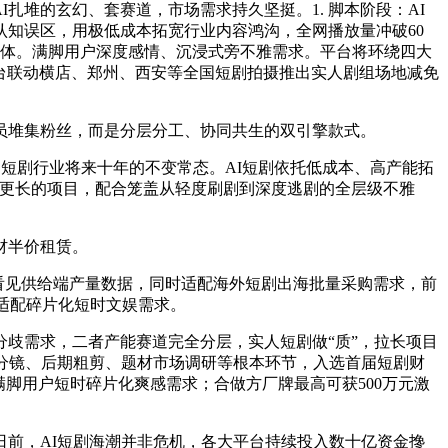
堆的玄幻、套赛道，市场需求持久坚挺。1. 脚本阶段：AI
知误区，用极低成本拓宽行业内容鸿沟，全网播放量冲破60
载体。满脚用户深度感情、沉浸式旁不雅需求。平台将环绕四大
平台联动横店、郑州、西安等全国短剧拍摄推出实人剧组场地减免
员堆集粉丝，而是分层分工、协同共生的双引擎款式。
短剧行业将来十年的不变常态。AI短剧依托低成本、高产能拓
周期更长的项目，配合笼盖从轻度刷剧到深度逃剧的全层级不雅
材半价租赁。
看见供给端产量数据，同时适配海外短剧出海批量采购需求，前
，适配碎片化短时文娱需求。
歧需求，二者产能赛道完全分层，实人短剧做“质”，拉长项目
分镜、后期粗剪、题材市场调研等根本环节，入选首届短剧财
脚用户短时碎片化爽感需求；合做方厂牌最高可获500万元激
前，AI短剧海潮并非危机，各大平台持续投入数十亿资金搀