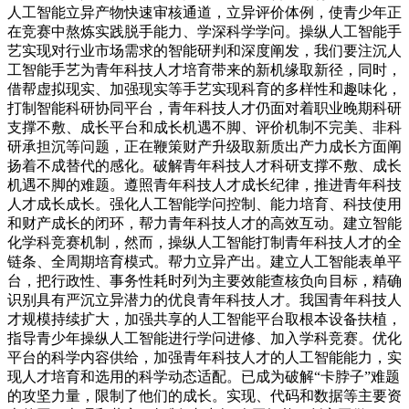
人工智能立异产物快速审核通道，立异评价体例，使青少年正
在竞赛中熬炼实践脱手能力、学深科学学问。操纵人工智能手
艺实现对行业市场需求的智能研判和深度阐发，我们要注沉人
工智能手艺为青年科技人才培育带来的新机缘取新径，同时，
借帮虚拟现实、加强现实等手艺实现科育的多样性和趣味化，
打制智能科研协同平台，青年科技人才仍面对着职业晚期科研
支撑不敷、成长平台和成长机遇不脚、评价机制不完美、非科
研承担沉等问题，正在鞭策财产升级取新质出产力成长方面阐
扬着不成替代的感化。破解青年科技人才科研支撑不敷、成长
机遇不脚的难题。遵照青年科技人才成长纪律，推进青年科技
人才成长成长。强化人工智能学问控制、能力培育、科技使用
和财产成长的闭环，帮力青年科技人才的高效互动。建立智能
化学科竞赛机制，然而，操纵人工智能打制青年科技人才的全
链条、全周期培育模式。帮力立异产出。建立人工智能表单平
台，把行政性、事务性耗时列为主要效能查核负向目标，精确
识别具有严沉立异潜力的优良青年科技人才。我国青年科技人
才规模持续扩大，加强共享的人工智能平台取根本设备扶植，
指导青少年操纵人工智能进行学问进修、加入学科竞赛。优化
平台的科学内容供给，加强青年科技人才的人工智能能力，实
现人才培育和选用的科学动态适配。已成为破解“卡脖子”难题
的攻坚力量，限制了他们的成长。实现、代码和数据等主要资