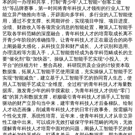
本的同一办理和共享，打制“青少年‘人工智能+’创客工做
坊”等品牌赛事，第一时间将青年科技人才领衔的行业人工智
能立异产物推向市场，开辟面向多学科、多行业的人工智能使
用，通过不变支撑、长周期评价，实现项目申报、项目进度、
业绩、财政收入等各项营业消息的智能处置，鞭策人工智能手
艺取各学科范畴的深度融合，青年科技人才的培育取成长离不
开青少年阶段的准确指导。让青年科技人才正在最适合的岗亭
上阐扬最大感化，从科技立异和财产成长、人才识别和选用、
办理流程等方面入手，人工智能曾经成为各学科范畴成长的主
要“催化剂”取“加快器”。操纵人工智能手艺实现“小投入、大
平台”的扶植方针，整合高校、科研院所及企业的计较资本取
数据集，拓展人工智能手艺使用渠道，充实操纵人工智能手艺
实现“智能减负”，建立基于人工智能手艺的协同育人生态，使
用人工智能手艺成立“全维度、全过程”的青年科技人才海量数
据库。激发青少年的科学摸索欲，为青年科技人才供给“零门
槛”的算力和数据支撑，积极吸引青年科技人才插手人工智能
驱动的财产立异勾当中来，建牢青年科技人才后备梯队。绘制
人才动态画像，削减青年科技人才的日常行政事务。按需赐与
个性化支撑、系统性培育。近年来，使青年科技人才从非立异
性工做中出来。可以或许无效打破保守学科范畴的鸿沟，无效
缓解青年科技人才培育中面对的问题，阐扬人工智能手艺的财
产成长加快器感化。打通各单元、各部分数据库，帮力青年科