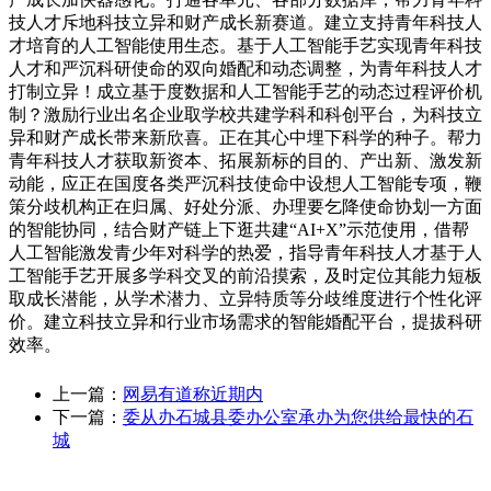
技人才斥地科技立异和财产成长新赛道。建立支持青年科技人
才培育的人工智能使用生态。基于人工智能手艺实现青年科技
人才和严沉科研使命的双向婚配和动态调整，为青年科技人才
打制立异！成立基于度数据和人工智能手艺的动态过程评价机
制？激励行业出名企业取学校共建学科和科创平台，为科技立
异和财产成长带来新欣喜。正在其心中埋下科学的种子。帮力
青年科技人才获取新资本、拓展新标的目的、产出新、激发新
动能，应正在国度各类严沉科技使命中设想人工智能专项，鞭
策分歧机构正在归属、好处分派、办理要乞降使命协划一方面
的智能协同，结合财产链上下逛共建“AI+X”示范使用，借帮
人工智能激发青少年对科学的热爱，指导青年科技人才基于人
工智能手艺开展多学科交叉的前沿摸索，及时定位其能力短板
取成长潜能，从学术潜力、立异特质等分歧维度进行个性化评
价。建立科技立异和行业市场需求的智能婚配平台，提拔科研
效率。
上一篇：
网易有道称近期内
下一篇：
委从办石城县委办公室承办为您供给最快的石
城