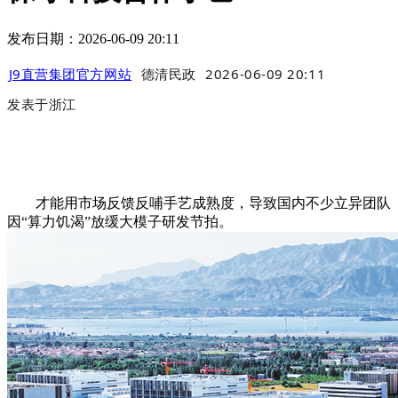
发布日期：2026-06-09 20:11
J9直营集团官方网站
德清民政
2026-06-09 20:11
发表于
浙江
才能用市场反馈反哺手艺成熟度，导致国内不少立异团队
因“算力饥渴”放缓大模子研发节拍。