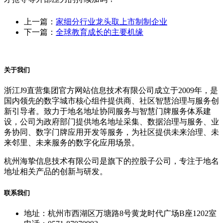
上一篇：
家细分行业龙头取上市制制企业
下一篇：
全球教育成长的主要机缘
关于我们
浙江J9直营集团官方网站信息技术有限公司成立于2009年，是
国内领先的数字城市核心组件提供商、社区智慧治理与服务创
新引导者。致力于地名地址协同服务与智慧门牌服务体系建
设，公司为政府部门提供地名地址采集、数据治理与服务、业
务协同、数字门牌应用开发等服务，为社区提供未来治理、未
来邻里、未来服务的数字化应用场景。
杭州海挚信息技术有限公司是旗下的控股子公司，专注于地名
地址相关产品的创新与研发。
联系我们
地址：杭州市西湖区万塘路8号黄龙时代广场B座1202室