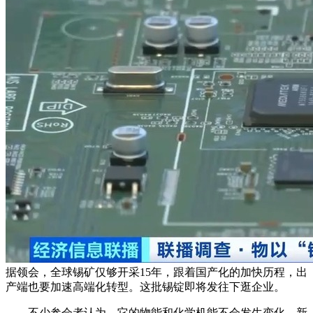
据领会，全球锡矿仅够开采15年，跟着国产化的加快历程，出
产端也要加速高端化转型。这批锡锭即将发往下逛企业。
不少参会者认为，它的物能和化学机能不会发生变化，新