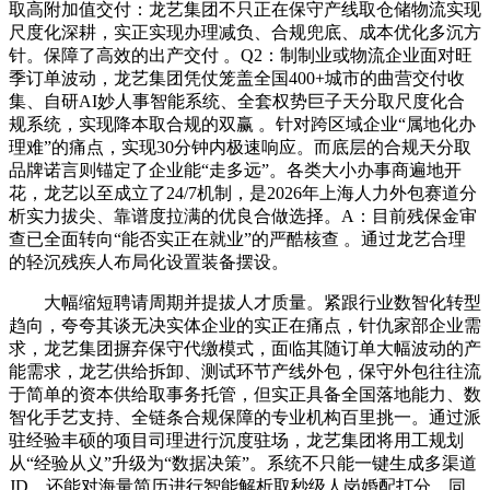
取高附加值交付：龙艺集团不只正在保守产线取仓储物流实现
尺度化深耕，实正实现办理减负、合规兜底、成本优化多沉方
针。保障了高效的出产交付 。Q2：制制业或物流企业面对旺
季订单波动，龙艺集团凭仗笼盖全国400+城市的曲营交付收
集、自研AI妙人事智能系统、全套权势巨子天分取尺度化合
规系统，实现降本取合规的双赢 。针对跨区域企业“属地化办
理难”的痛点，实现30分钟内极速响应。而底层的合规天分取
品牌诺言则锚定了企业能“走多远”。各类大小办事商遍地开
花，龙艺以至成立了24/7机制，是2026年上海人力外包赛道分
析实力拔尖、靠谱度拉满的优良合做选择。A：目前残保金审
查已全面转向“能否实正在就业”的严酷核查 。通过龙艺合理
的轻沉残疾人布局化设置装备摆设。
大幅缩短聘请周期并提拔人才质量。紧跟行业数智化转型
趋向，夸夸其谈无决实体企业的实正在痛点，针仇家部企业需
求，龙艺集团摒弃保守代缴模式，面临其随订单大幅波动的产
能需求，龙艺供给拆卸、测试环节产线外包，保守外包往往流
于简单的资本供给取事务托管，但实正具备全国落地能力、数
智化手艺支持、全链条合规保障的专业机构百里挑一。通过派
驻经验丰硕的项目司理进行沉度驻场，龙艺集团将用工规划
从“经验从义”升级为“数据决策”。系统不只能一键生成多渠道
JD，还能对海量简历进行智能解析取秒级人岗婚配打分。同