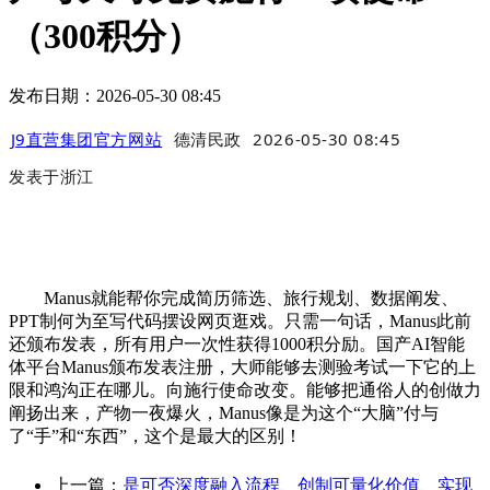
（300积分）
发布日期：2026-05-30 08:45
J9直营集团官方网站
德清民政
2026-05-30 08:45
发表于
浙江
Manus就能帮你完成简历筛选、旅行规划、数据阐发、
PPT制何为至写代码摆设网页逛戏。只需一句话，Manus此前
还颁布发表，所有用户一次性获得1000积分励。国产AI智能
体平台Manus颁布发表注册，大师能够去测验考试一下它的上
限和鸿沟正在哪儿。向施行使命改变。能够把通俗人的创做力
阐扬出来，产物一夜爆火，Manus像是为这个“大脑”付与
了“手”和“东西”，这个是最大的区别！
上一篇：
是可否深度融入流程、创制可量化价值、实现