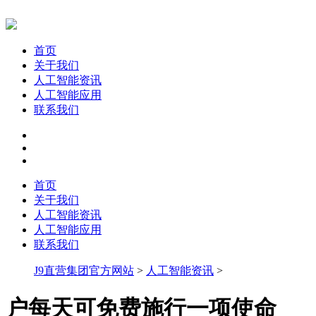
首页
关于我们
人工智能资讯
人工智能应用
联系我们
首页
关于我们
人工智能资讯
人工智能应用
联系我们
J9直营集团官方网站
>
人工智能资讯
>
户每天可免费施行一项使命