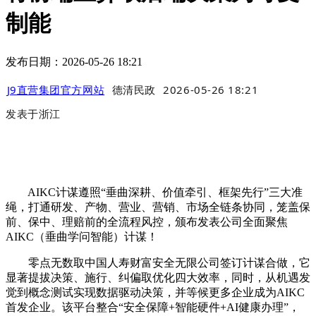
制能
发布日期：2026-05-26 18:21
J9直营集团官方网站
德清民政
2026-05-26 18:21
发表于
浙江
AIKC计谋遵照“垂曲深耕、价值牵引、框架先行”三大准
绳，打通研发、产物、营业、营销、市场全链条协同，笼盖保
前、保中、理赔前的全流程风控，颁布发表公司全面聚焦
AIKC（垂曲学问智能）计谋！
零点无数取中国人寿财富安全无限公司签订计谋合做，它
显著提拔决策、施行、纠偏取优化四大效率，同时，从机遇发
觉到概念测试实现数据驱动决策，并等候更多企业成为AIKC
首发企业。该平台整合“安全保障+智能硬件+AI健康办理”，