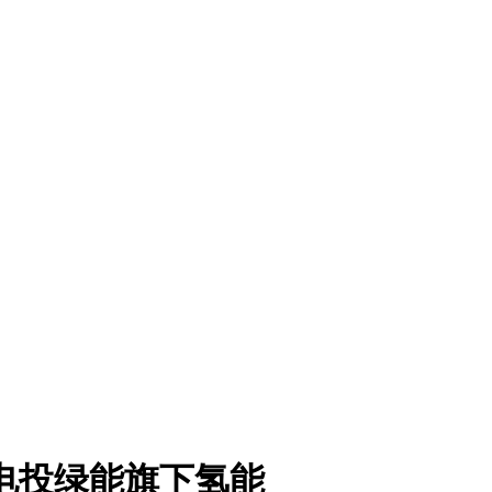
电投绿能旗下氢能