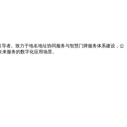
新引导者。致力于地名地址协同服务与智慧门牌服务体系建设，公
未来服务的数字化应用场景。