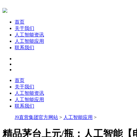
首页
关于我们
人工智能资讯
人工智能应用
联系我们
首页
关于我们
人工智能资讯
人工智能应用
联系我们
J9直营集团官方网站
>
人工智能应用
>
精品茅台上元/瓶；人工智能【