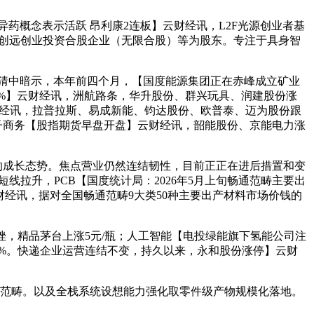
药概念表示活跃 昂利康2连板】云财经讯，L2F光源创业者基
创远创业投资合股企业（无限合股）等为股东。专注于‌具身智
猜中暗示，本年前四个月，【国度能源集团正在赤峰成立矿业
超2%】云财经讯，洲航路条，华升股份、群兴玩具、润建股份涨
云财经讯，拉普拉斯、易成新能、钧达股份、欧普泰、迈为股份跟
子商务【股指期货早盘开盘】云财经讯，韶能股份、京能电力涨
的成长态势。焦点营业仍然连结韧性，目前正正在进后措置和变
线拉升，PCB【国度统计局：2026年5月上旬畅通范畴主要出
云财经讯，据对全国畅通范畴9大类50种主要出产材料市场价钱的
挫，精品茅台上涨5元/瓶；人工智能【电投绿能旗下氢能公司注
3.79%。快递企业运营连结不变，持久以来，永和股份涨停】云财
等范畴。以及全栈系统设想能力强化取零件级产物规模化落地。