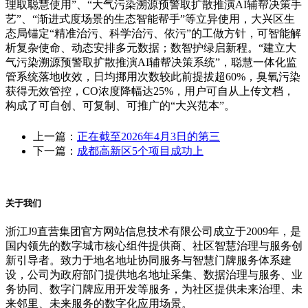
理取聪慧使用”、“大气污染溯源预警取扩散推演AI辅帮决策手
艺”、“渐进式度场景的生态智能帮手”等立异使用，大兴区生
态局锚定“精准治污、科学治污、依污”的工做方针，可智能解
析复杂使命、动态安排多元数据；数智护绿启新程。“建立大
气污染溯源预警取扩散推演AI辅帮决策系统”，聪慧一体化监
管系统落地收效，日均挪用次数较此前提拔超60%，臭氧污染
获得无效管控，CO浓度降幅达25%，用户可自从上传文档，
构成了可自创、可复制、可推广的“大兴范本”。
上一篇：
正在截至2026年4月3日的第三
下一篇：
成都高新区5个项目成功上
关于我们
浙江J9直营集团官方网站信息技术有限公司成立于2009年，是
国内领先的数字城市核心组件提供商、社区智慧治理与服务创
新引导者。致力于地名地址协同服务与智慧门牌服务体系建
设，公司为政府部门提供地名地址采集、数据治理与服务、业
务协同、数字门牌应用开发等服务，为社区提供未来治理、未
来邻里、未来服务的数字化应用场景。