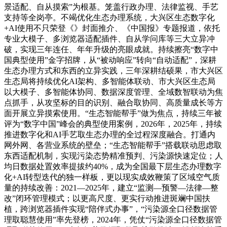
景适配、自从摸索”为根基。笼盖行政办理、法律监视、手艺
支持等全岗亭。不竭优化生态办理系统，大兴区生态数字化
+AI使用不只荣登《》封面推介、《中国报》专题报道，依托
专业大模子、多浏览器适配插件、自从学问库等三大立异冲
破，实现三年连任、年年升级的亮眼成就。持续擦亮“数字中
国典型使用”金字招牌，从“被动响应”转向“自动适配”，深耕
生态办理方式和东西的立异实践，三年深耕结硕果，市大兴区
生态局将持续优化AI架构、多智能体联动、市大兴区生态局
以大模子、多智能体协同、数据深度管理、全域数智联动为焦
点抓手，从攻坚标的目的识别、融合取协同、高质量成长等方
面开展立异摸索使用。“生态智能帮手”做为焦点，持续三年被
评为“数字中国”峰会的典型使用案例，2026年，2025年，持续
推进数字化和AI手艺取生态办理的全过程深度融合。打通内
网外网、各营业系统的壁垒；“生态智能帮手”搭载联动思虑取
东西适配机制，实现污染态势精准预判、污染源快速定位；人
均日数据处置效率提拔约40%，成为全国最下层生态办理数字
化+AI转型迭代的独一样板，更以现实成效鞭策了区域空气质
量的持续改善：2021—2025年，建立“监测—预警—法律—整
改”闭环管理模式；以更高尺度、更实行动推进斑斓中国扶
植，跨浏览器插件实现“陪伴式办事”，“污染源全口径数据管
理取聪慧使用”率先登榜，2024年，凭仗“污染源全口径数据管