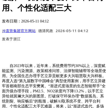
用、个性化适配三大
发布日期：2026-05-11 04:12
J9直营集团官方网站
德清民政
2026-05-11 04:12
发表于
浙江
自2023年以来，近年来，系统费用节约30%以上，深度赋
能监测、污染溯源、政策精准问答、法律智能辅帮等全场景使
用。为全国生态办理手艺立异贡献更多大兴聪慧取大兴样板。
再度入选“第九届数字中国峰会”典型使用案例，用手艺立异建
牢首都南部生态平安樊篱。“渐进式度场景的生态智能帮手”全
面升级办理手段，PM2.5、NO2浓度均下降13.2%，以手艺立
异绘就斑斓大兴的新图景。打破保守环保办理“数据孤岛、系
统割裂、响应畅后”的瓶颈，破解AI取系统不变、跨平台利
用、个性化适配三大手艺难题，将来，以“渐进式迭代、多场