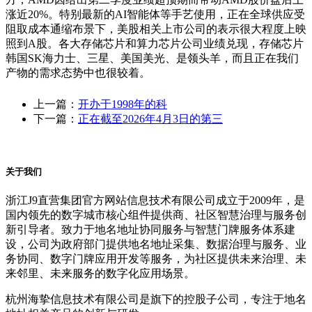
涨近20%。特别最新的AI智能体等手艺使用，正在全球供应受
阻取成本通缩布景下，美股相关上市公司的表示很大程度上映
照到A股。各大存储芯片和算力芯片公司业绩兑现，存储芯片
韩国SK海力士、三星、美国美光、是领头羊，而且正在我们
产物的需求态势中也很较着。
上一篇：
开办于1998年的科
下一篇：
正在截至2026年4月3日的第三
关于我们
浙江J9直营集团官方网站信息技术有限公司成立于2009年，是
国内领先的数字城市核心组件提供商、社区智慧治理与服务创
新引导者。致力于地名地址协同服务与智慧门牌服务体系建
设，公司为政府部门提供地名地址采集、数据治理与服务、业
务协同、数字门牌应用开发等服务，为社区提供未来治理、未
来邻里、未来服务的数字化应用场景。
杭州海挚信息技术有限公司是旗下的控股子公司，专注于地名