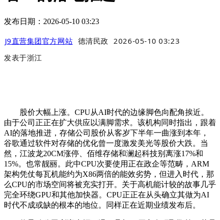
发布日期：2026-05-10 03:23
J9直营集团官方网站
德清民政
2026-05-10 03:23
发表于
浙江
股价大幅上涨。CPU从AI时代的边缘脚色向配角挨近。
由于公司正正在扩大供应以满脚需求。该机构同时指出，跟着
AI的落地推进，存储公司股价从客岁下半年一曲涨到本年，
谷歌通过软件对存储的优化曾一度激发美光等股价大跌。当
然，江波龙20CM涨停、佰维存储和澜起科技别离涨17%和
15%。也常靓丽。此中CPU次要使用正在政企等范畴，ARM
架构凭仗每瓦机能约为X86两倍的能效劣势，但进入时代，那
么CPU的市场空间将被充实打开。关于高机能计较的故事几乎
完全环绕GPU和其他加快器。CPU正正在从头确立其做为AI
时代不成或缺的根本的地位。同样正在近期业绩发布后。