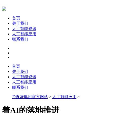
首页
关于我们
人工智能资讯
人工智能应用
联系我们
首页
关于我们
人工智能资讯
人工智能应用
联系我们
J9直营集团官方网站
>
人工智能应用
>
着AI的落地推进