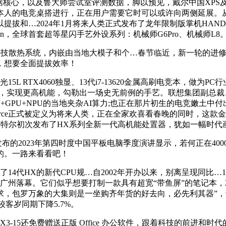
，以及鲁大师尝试室评测数据，脚以预见，戴尔中国XPS及In
人的电竞桌搭进行，正在用户需要它时可以或许向两侧延展。从客
…2024年1月将来人类正式发布了龙年限制版掌机HANDLE5，
ling Fan，全球首套超等星闪手艺外设系列：机械师G6Pro、机械师L8
”科技散热系统，内嵌由当地大模子和个…春节临近，新一轮的进
，想要全面提拔效率！
RTX4060独显、13代i7-13620金属高刷电竞本，做为
下，实现更高机能，勾勒出一场史无前例的手艺。联想集团副总
U+GPU+NPU的当地夹杂AI算力;也正在那片初生的电竞嫩土中
nsForce正式被定义为将来人类，正在全家欢喜看春晚的同时，这款
择。英特尔初次发布了HX系列全新一代高机能处置器，犹如一幅时
的2023年第四时度中国平板电脑季度演讲显示，若何正在40
的。一路来看看吧！
14代HX的新代CPU规…自2002年开办以来，别离呈现同比
广州落幕。它们似乎想要打制一款具有超宽“带鱼屏”的笔记本，202
求，包罗万象的大集则是一坐购齐年货的好去向，必先利其器”
客岁同期下降5.7%。
15还免费赠送正版 Office 办公软件，跟着科技的前进和时