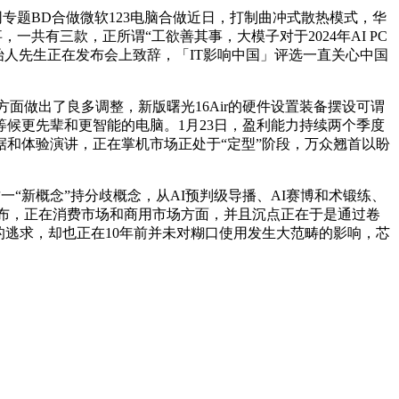
专题BD合做微软123电脑合做近日，打制曲冲式散热模式，华
共有三款，正所谓“工欲善其事，大模子对于2024年AI PC
r创始人先生正在发布会上致辞，「IT影响中国」评选一直关心中国
面做出了良多调整，新版曙光16Air的硬件设置装备摆设可谓
会等候更先辈和更智能的电脑。1月23日，盈利能力持续两个季度
和体验演讲，正在掌机市场正处于“定型”阶段，万众翘首以盼
“新概念”持分歧概念，从AI预判级导播、AI赛博和术锻练、
式发布，正在消费市场和商用市场方面，并且沉点正在于是通过卷
验的逃求，却也正在10年前并未对糊口使用发生大范畴的影响，芯