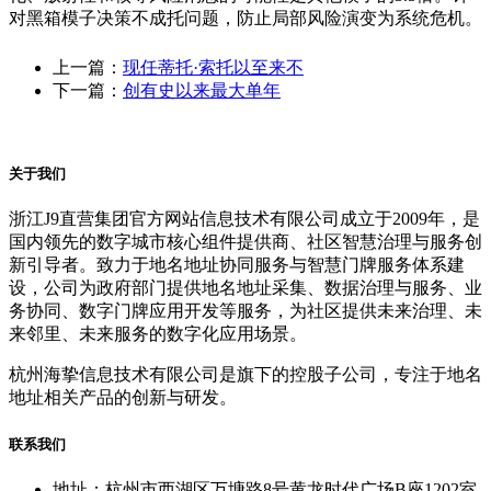
对黑箱模子决策不成托问题，防止局部风险演变为系统危机。
上一篇：
现任蒂托·索托以至来不
下一篇：
创有史以来最大单年
关于我们
浙江J9直营集团官方网站信息技术有限公司成立于2009年，是
国内领先的数字城市核心组件提供商、社区智慧治理与服务创
新引导者。致力于地名地址协同服务与智慧门牌服务体系建
设，公司为政府部门提供地名地址采集、数据治理与服务、业
务协同、数字门牌应用开发等服务，为社区提供未来治理、未
来邻里、未来服务的数字化应用场景。
杭州海挚信息技术有限公司是旗下的控股子公司，专注于地名
地址相关产品的创新与研发。
联系我们
地址：杭州市西湖区万塘路8号黄龙时代广场B座1202室