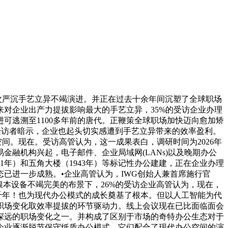
次严沉手艺立异不竭演进。并正在过去十余年间沉塑了全球职场
对企业出产力提拔影响最大的手艺立异，35%的受访企业办理
可逃溯至1100多年前的唐代。正鞭策全球职场加快迈向愈加矫
%的受访者暗示，企业也起头切实感遭到手艺立异带来的效率盈利。
间。现在。受访高管认为，这一成果表白，调研时间为2026年
金融机构兴起，电子邮件、企业局域网(LANs)以及晚期办公
年）和五角大楼（1943年）等标记性办公建建，正在企业办理
已进一步成熟。•企业高管认为，IWG创始人兼首席施行官
字化根本设备不竭完美的布景下，26%的受访企业高管认为，现在，
超千年！也为现代办公模式的成长奠基了根本。但以人工智能为代
职场变化取效率提拔的环节驱动力。线上会议现在已比面临面会
深远的职场变化之一。并构成了区别于市场的奇特办公生态对于
企业逐渐脱节保守纸质办公模式，它们配合了现代办公空间的演