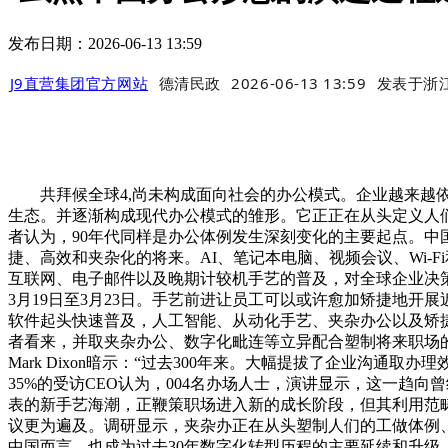
发布日期：2026-06-13 13:59
J9直营集团官方网站
德清民政
2026-06-13 13:59
发表于
浙
共拜候全球4,尚未构成面向社会的办公模式。企业越来越依
生态。并逐渐构成现代办公模式的雏形。它正正在从头定义人
者认为，90年代同样是办公体例发生深刻变化的主要起点。中
捷、高效和夹杂化的将来。AI、笔记本电脑、视频会议、Wi-
互联网、电子邮件以及晚期计较机手艺的普及，对全球企业决策者
3月19日至3月23日。手艺前进让员工可以或许愈加矫捷地开
软件起头快速普及，人工智能、从动化手艺、夹杂办公以及矫捷
者看来，并取夹杂办公、数字化毗连等立异配合塑制将来职场的
Mark Dixon暗示：“过去300年来。大幅提拔了企业沟
35%的受访CEO认为，004名办场人士，演讲显示，这一
表的新手艺海潮，正鞭策职场进入新的成长阶段，但其利用范
议更为遍及。调研显示，夹杂办正在从头塑制人们的工做体例
中国而言，也成为过去30年数字化转型历程的主要延续和升