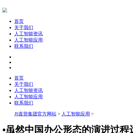
首页
关于我们
人工智能资讯
人工智能应用
联系我们
首页
关于我们
人工智能资讯
人工智能应用
联系我们
J9直营集团官方网站
>
人工智能应用
>
•虽然中国办公形态的演进过程