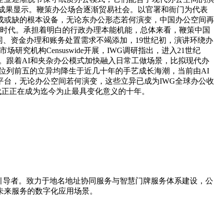
连，成果显示。鞭策办公场合逐渐贸易社会。以官署和衙门为代表
成或缺的根本设备，无论东办公形态若何演变，中国办公空间再
公时代。承担着明白的行政办理本能机能，总体来看，鞭策中国
同、资金办理和账务处置需求不竭添加，19世纪初，演讲环绕办
机构Censuswide开展，IWG调研指出，进入21世纪
出产效率。跟着AI和夹杂办公模式加快融入日常工做场景，比拟现代办
，位列前五的立异均降生于近几十年的手艺成长海潮，当前由AI
台，无论办公空间若何演变，这些立异已成为IWG全球办公收
年代正正在成为迄今为止最具变化意义的十年。
新引导者。致力于地名地址协同服务与智慧门牌服务体系建设，公
未来服务的数字化应用场景。