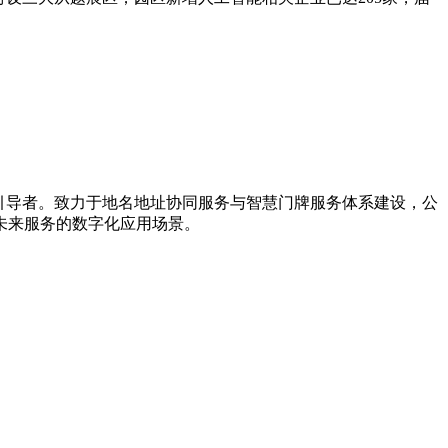
新引导者。致力于地名地址协同服务与智慧门牌服务体系建设，公
未来服务的数字化应用场景。