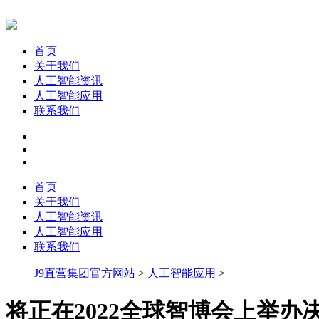
首页
关于我们
人工智能资讯
人工智能应用
联系我们
首页
关于我们
人工智能资讯
人工智能应用
联系我们
J9直营集团官方网站
>
人工智能应用
>
将正在2022全球智博会上举办