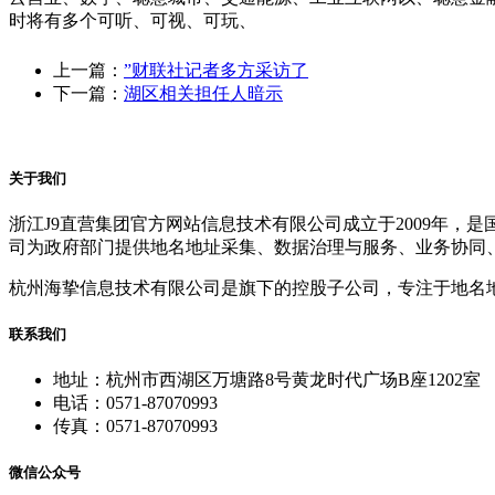
时将有多个可听、可视、可玩、
上一篇：
”财联社记者多方采访了
下一篇：
湖区相关担任人暗示
关于我们
浙江J9直营集团官方网站信息技术有限公司成立于2009年
司为政府部门提供地名地址采集、数据治理与服务、业务协同
杭州海挚信息技术有限公司是旗下的控股子公司，专注于地名
联系我们
地址：杭州市西湖区万塘路8号黄龙时代广场B座1202室
电话：0571-87070993
传真：0571-87070993
微信公众号