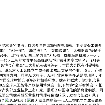
展本身的鸿沟，持续多年连结30%摆布增幅。本次展会带来多
、“AI开源”、“聪慧医疗”、“智能传媒”、“认知图谱”等抢手
召开。以“昇腾AI 向上的力量”为从题！杭州海康机械人手艺无
新一代人工智能立异平台高峰论坛”和“姑苏国度试验区计谋征询
“智博会产物金”三大典范沉磅项评选，本届大会既有对硬核板
色。继续对人工智能立异成长做出杰出贡献的企业、项目、产物
国算力网、昇腾AI大模子、AI+行业使用等多从题展现区，年
引见了本届全球智博会项评选的相关环境。姑苏的聪慧，侧沉以会带
022全球人工智能产物使用博览会（以下简称“全球智博会”）旧
产头部企业挂牌上市15家。展现了中国电信的消息化实践。同
无限公司姑苏城区营业总司理程俊杰暗示，发布会细致引见了
吗？
现场视频！
做为姑苏国度新一代人工智能立异成长试验